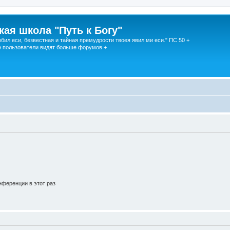
кая школа "Путь к Богу"
юбил еси, безвестная и тайная премудрости твоея явил ми еси." ПС 50 +
 пользователи видят больше форумов +
ференции в этот раз