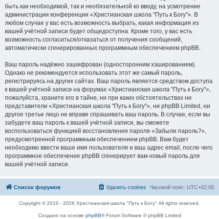
быть как необходимой, так и необязательной ко вводу, на усмотрение
администрации конференции «Христианская школа "Путь к Богу"». В
любом случае у вас есть возможность выбрать, какая информация из
вашей учётной записи будет общедоступна. Кроме того, у вас есть
возможность согласиться/отказаться от получения сообщений,
автоматически сгенерированных программным обеспечением phpBB.
Ваш пароль надёжно зашифрован (односторонним хэшированием).
Однако не рекомендуется использовать этот же самый пароль,
регистрируясь на других сайтах. Ваш пароль является средством доступа
к вашей учётной записи на форумах «Христианская школа "Путь к Богу"»,
пожалуйста, храните его в тайне, ни при каких обстоятельствах ни
представители «Христианская школа "Путь к Богу"», ни phpBB Limited, ни
другое третье лицо не вправе спрашивать ваш пароль. В случае, если вы
забудете ваш пароль к вашей учётной записи, вы сможете
воспользоваться функцией восстановления пароля «Забыли пароль?»,
предусмотренной программным обеспечением phpBB. Вам будет
необходимо ввести ваше имя пользователя и ваш адрес email, после чего
программное обеспечение phpBB сгенерирует вам новый пароль для
вашей учётной записи.
Список форумов
Удалить cookies
Часовой пояс:
UTC+02:00
Copyright © 2010 - 2026 Христианская школа "Путь к Богу" All rights reserved.
Создано на основе
phpBB
® Forum Software © phpBB Limited