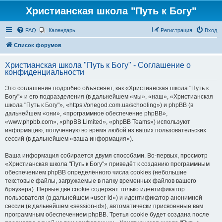
Христианская школа "Путь к Богу"
FAQ
Календарь
Регистрация
Вход
Список форумов
Христианская школа "Путь к Богу" - Соглашение о
конфиденциальности
Это соглашение подробно объясняет, как «Христианская школа "Путь к
Богу"» и его подразделения (в дальнейшем «мы», «наш», «Христианская
школа "Путь к Богу"», «https://onegod.com.ua/schooling») и phpBB (в
дальнейшем «они», «программное обеспечение phpBB»,
«www.phpbb.com», «phpBB Limited», «phpBB Teams») используют
информацию, полученную во время любой из ваших пользовательских
сессий (в дальнейшем «ваша информация»).
Ваша информация собирается двумя способами. Во-первых, просмотр
«Христианская школа "Путь к Богу"» приведёт к созданию программным
обеспечением phpBB определённого числа cookies (небольшие
текстовые файлы, загружаемые в папку временных файлов вашего
браузера). Первые две cookie содержат только идентификатор
пользователя (в дальнейшем «user-id») и идентификатор анонимной
сессии (в дальнейшем «session-id»), автоматически присвоенные вам
программным обеспечением phpBB. Третья cookie будет создана после