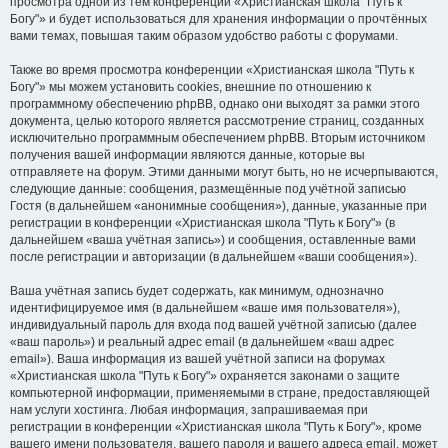
просмотра одной из тем конференции «Христианская школа "Путь к
Богу"» и будет использоваться для хранения информации о прочтённых
вами темах, повышая таким образом удобство работы с форумами.
Также во время просмотра конференции «Христианская школа "Путь к
Богу"» мы можем установить cookies, внешние по отношению к
программному обеспечению phpBB, однако они выходят за рамки этого
документа, целью которого является рассмотрение страниц, созданных
исключительно программным обеспечением phpBB. Вторым источником
получения вашей информации являются данные, которые вы
отправляете на форум. Этими данными могут быть, но не исчерпываются,
следующие данные: сообщения, размещённые под учётной записью
Гостя (в дальнейшем «анонимные сообщения»), данные, указанные при
регистрации в конференции «Христианская школа "Путь к Богу"» (в
дальнейшем «ваша учётная запись») и сообщения, оставленные вами
после регистрации и авторизации (в дальнейшем «ваши сообщения»).
Ваша учётная запись будет содержать, как минимум, однозначно
идентифицируемое имя (в дальнейшем «ваше имя пользователя»),
индивидуальный пароль для входа под вашей учётной записью (далее
«ваш пароль») и реальный адрес email (в дальнейшем «ваш адрес
email»). Ваша информация из вашей учётной записи на форумах
«Христианская школа "Путь к Богу"» охраняется законами о защите
компьютерной информации, применяемыми в стране, предоставляющей
нам услуги хостинга. Любая информация, запрашиваемая при
регистрации в конференции «Христианская школа "Путь к Богу"», кроме
вашего имени пользователя, вашего пароля и вашего адреса email, может