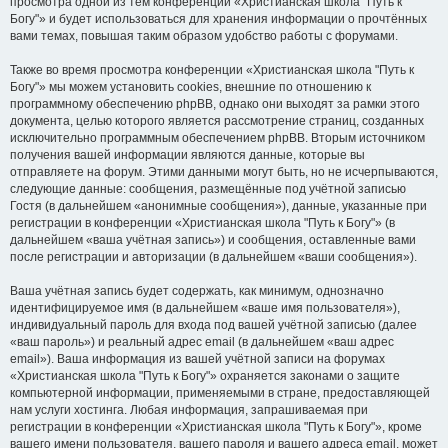
просмотра одной из тем конференции «Христианская школа "Путь к
Богу"» и будет использоваться для хранения информации о прочтённых
вами темах, повышая таким образом удобство работы с форумами.
Также во время просмотра конференции «Христианская школа "Путь к
Богу"» мы можем установить cookies, внешние по отношению к
программному обеспечению phpBB, однако они выходят за рамки этого
документа, целью которого является рассмотрение страниц, созданных
исключительно программным обеспечением phpBB. Вторым источником
получения вашей информации являются данные, которые вы
отправляете на форум. Этими данными могут быть, но не исчерпываются,
следующие данные: сообщения, размещённые под учётной записью
Гостя (в дальнейшем «анонимные сообщения»), данные, указанные при
регистрации в конференции «Христианская школа "Путь к Богу"» (в
дальнейшем «ваша учётная запись») и сообщения, оставленные вами
после регистрации и авторизации (в дальнейшем «ваши сообщения»).
Ваша учётная запись будет содержать, как минимум, однозначно
идентифицируемое имя (в дальнейшем «ваше имя пользователя»),
индивидуальный пароль для входа под вашей учётной записью (далее
«ваш пароль») и реальный адрес email (в дальнейшем «ваш адрес
email»). Ваша информация из вашей учётной записи на форумах
«Христианская школа "Путь к Богу"» охраняется законами о защите
компьютерной информации, применяемыми в стране, предоставляющей
нам услуги хостинга. Любая информация, запрашиваемая при
регистрации в конференции «Христианская школа "Путь к Богу"», кроме
вашего имени пользователя, вашего пароля и вашего адреса email, может