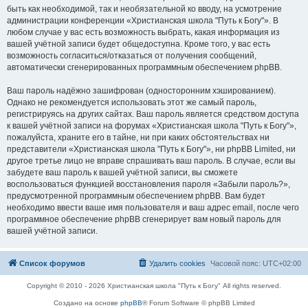
быть как необходимой, так и необязательной ко вводу, на усмотрение
администрации конференции «Христианская школа "Путь к Богу"». В
любом случае у вас есть возможность выбрать, какая информация из
вашей учётной записи будет общедоступна. Кроме того, у вас есть
возможность согласиться/отказаться от получения сообщений,
автоматически сгенерированных программным обеспечением phpBB.
Ваш пароль надёжно зашифрован (односторонним хэшированием).
Однако не рекомендуется использовать этот же самый пароль,
регистрируясь на других сайтах. Ваш пароль является средством доступа
к вашей учётной записи на форумах «Христианская школа "Путь к Богу"»,
пожалуйста, храните его в тайне, ни при каких обстоятельствах ни
представители «Христианская школа "Путь к Богу"», ни phpBB Limited, ни
другое третье лицо не вправе спрашивать ваш пароль. В случае, если вы
забудете ваш пароль к вашей учётной записи, вы сможете
воспользоваться функцией восстановления пароля «Забыли пароль?»,
предусмотренной программным обеспечением phpBB. Вам будет
необходимо ввести ваше имя пользователя и ваш адрес email, после чего
программное обеспечение phpBB сгенерирует вам новый пароль для
вашей учётной записи.
Список форумов
Удалить cookies
Часовой пояс:
UTC+02:00
Copyright © 2010 - 2026 Христианская школа "Путь к Богу" All rights reserved.
Создано на основе
phpBB
® Forum Software © phpBB Limited