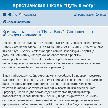
Христианская школа "Путь к Богу"
FAQ
Календарь
Регистрация
Вход
Список форумов
Христианская школа "Путь к Богу" - Соглашение о
конфиденциальности
Это соглашение подробно объясняет, как «Христианская школа "Путь к
Богу"» и его подразделения (в дальнейшем «мы», «наш», «Христианская
школа "Путь к Богу"», «https://onegod.com.ua/schooling») и phpBB (в
дальнейшем «они», «программное обеспечение phpBB»,
«www.phpbb.com», «phpBB Limited», «phpBB Teams») используют
информацию, полученную во время любой из ваших пользовательских
сессий (в дальнейшем «ваша информация»).
Ваша информация собирается двумя способами. Во-первых, просмотр
«Христианская школа "Путь к Богу"» приведёт к созданию программным
обеспечением phpBB определённого числа cookies (небольшие
текстовые файлы, загружаемые в папку временных файлов вашего
браузера). Первые две cookie содержат только идентификатор
пользователя (в дальнейшем «user-id») и идентификатор анонимной
сессии (в дальнейшем «session-id»), автоматически присвоенные вам
программным обеспечением phpBB. Третья cookie будет создана после