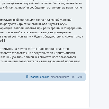
я, размещённые под учётной записью Гостя (в дальнейшем
а учётная запись») и сообщения, оставленные вами после
дивидуальный пароль для входа под вашей учётной
на форумах «Христианская школа "Путь к Богу"»
формация, запрашиваемая при регистрации в конференции
ой, так и необязательной ко вводу, на усмотрение
з вашей учётной записи будет общедоступна. Кроме того, у
hpBB.
рируясь на других сайтах. Ваш пароль является
аких обстоятельствах ни представители «Христианская
ь к вашей учётной записи, вы сможете воспользоваться
 ваше имя пользователя и ваш адрес email, после чего
Удалить cookies
Часовой пояс:
UTC+02:00