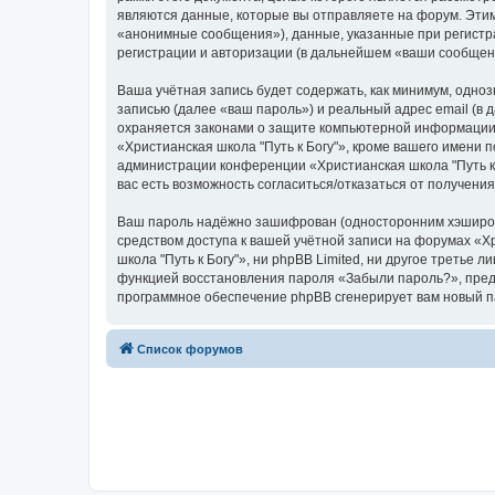
являются данные, которые вы отправляете на форум. Эти
«анонимные сообщения»), данные, указанные при регистра
регистрации и авторизации (в дальнейшем «ваши сообщен
Ваша учётная запись будет содержать, как минимум, одн
записью (далее «ваш пароль») и реальный адрес email (в
охраняется законами о защите компьютерной информации,
«Христианская школа "Путь к Богу"», кроме вашего имени п
администрации конференции «Христианская школа "Путь к Б
вас есть возможность согласиться/отказаться от получен
Ваш пароль надёжно зашифрован (односторонним хэширован
средством доступа к вашей учётной записи на форумах «Хри
школа "Путь к Богу"», ни phpBB Limited, ни другое третье
функцией восстановления пароля «Забыли пароль?», пред
программное обеспечение phpBB сгенерирует вам новый п
Список форумов