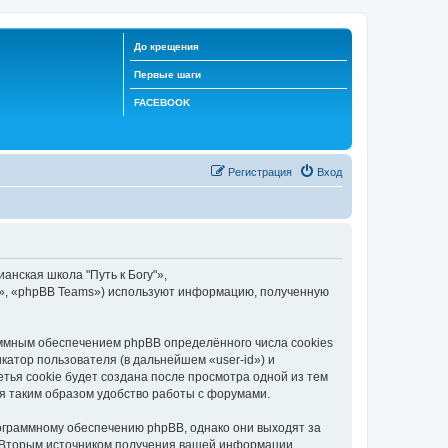
До крещения
Первые шаги
FACEBOOK
Регистрация
Вход
анская школа "Путь к Богу"»,
ed», «phpBB Teams») используют информацию, полученную
аммным обеспечением phpBB определённого числа cookies
атор пользователя (в дальнейшем «user-id») и
тья cookie будет создана после просмотра одной из тем
я таким образом удобство работы с форумами.
рограммному обеспечению phpBB, однако они выходят за
. Вторым источником получения вашей информации