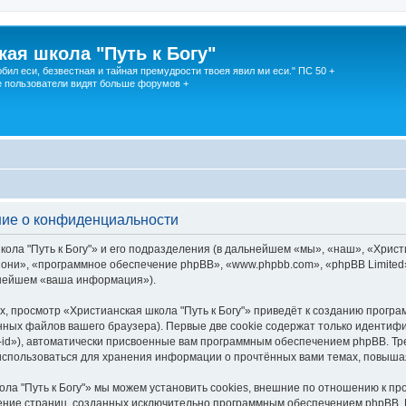
кая школа "Путь к Богу"
юбил еси, безвестная и тайная премудрости твоея явил ми еси." ПС 50 +
 пользователи видят больше форумов +
ение о конфиденциальности
ола "Путь к Богу"» и его подразделения (в дальнейшем «мы», «наш», «Христи
ем «они», «программное обеспечение phpBB», «www.phpbb.com», «phpBB Limit
льнейшем «ваша информация»).
, просмотр «Христианская школа "Путь к Богу"» приведёт к созданию прогр
ных файлов вашего браузера). Первые две cookie содержат только идентифик
id»), автоматически присвоенные вам программным обеспечением phpBB. Тре
 использоваться для хранения информации о прочтённых вами темах, повыша
ла "Путь к Богу"» мы можем установить cookies, внешние по отношению к п
трение страниц, созданных исключительно программным обеспечением phpBB