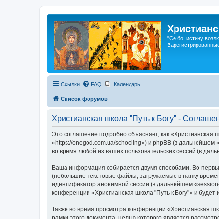
Христианс
"Се бо, истину возл
Зарегистрированные
Ссылки
FAQ
Календарь
Список форумов
Христианская школа "Путь к Богу" - Соглаш
Это соглашение подробно объясняет, как «Христианская шк
«https://onegod.com.ua/schooling») и phpBB (в дальнейш
во время любой из ваших пользовательских сессий (в да
Ваша информация собирается двумя способами. Во-первых
(небольшие текстовые файлы, загружаемые в папку времен
идентификатор анонимной сессии (в дальнейшем «session-
конференции «Христианская школа "Путь к Богу"» и будет
Также во время просмотра конференции «Христианская шко
рамки этого документа, целью которого является рассмо