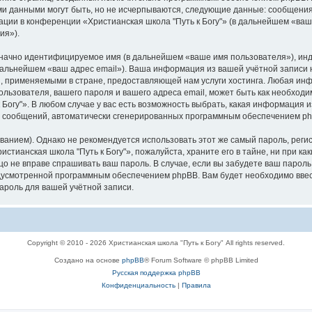
ми данными могут быть, но не исчерпываются, следующие данные: сообщени
ции в конференции «Христианская школа "Путь к Богу"» (в дальнейшем «ваш
ия»).
означно идентифицируемое имя (в дальнейшем «ваше имя пользователя»), ин
 дальнейшем «ваш адрес email»). Ваша информация из вашей учётной записи 
 применяемыми в стране, предоставляющей нам услуги хостинга. Любая ин
ользователя, вашего пароля и вашего адреса email, может быть как необходим
огу"». В любом случае у вас есть возможность выбрать, какая информация и
ия сообщений, автоматически сгенерированных программным обеспечением p
ием). Однако не рекомендуется использовать этот же самый пароль, регист
стианская школа "Путь к Богу"», пожалуйста, храните его в тайне, ни при к
 лицо не вправе спрашивать ваш пароль. В случае, если вы забудете ваш парол
усмотренной программным обеспечением phpBB. Вам будет необходимо ввести
ароль для вашей учётной записи.
Copyright © 2010 - 2026 Христианская школа "Путь к Богу" All rights reserved.
Создано на основе
phpBB
® Forum Software © phpBB Limited
Русская поддержка phpBB
Конфиденциальность
|
Правила