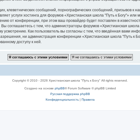
их, клеветнических сообщений, порнографических сообщений, призывов к на
вляет услуги хостинга для форумов «Христианская школа "Путь к Богу"» или
нию от конференции, при этом ваш провайдер будет поставлен в известность
 Вы соглашаетесь с тем, что администраторы форумов «Христианская школа "
у усмотрению. Как пользователь вы согласны с тем, что введённая вами инф
азрешения, ни администрация конференции «Христианская школа "Путь к Богу
ванному доступу к ней.
Copyright © 2010 - 2026 Христианская школа "Путь к Богу" All rights reserved.
Создано на основе
phpBB
® Forum Software © phpBB Limited
Русская поддержка phpBB
Конфиденциальность
|
Правила