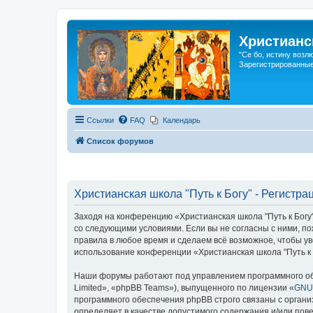
Христианс
"Се бо, истину возл
Зарегистрированные
Ссылки
FAQ
Календарь
Список форумов
Христианская школа "Путь к Богу" - Регистра
Заходя на конференцию «Христианская школа "Путь к Богу"»
со следующими условиями. Если вы не согласны с ними, по
правила в любое время и сделаем всё возможное, чтобы ув
использование конференции «Христианская школа "Путь к 
Наши форумы работают под управлением программного об
Limited», «phpBB Teams»), выпущенного по лицензии «
GNU 
программного обеспечения phpBB строго связаны с органи
определяет в качестве допустимого содержания и/или по