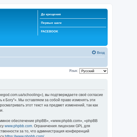
До крещения
Первые шаги
FACEBOOK
Вход
Язык:
negod.com.ua/schooling»), вы подтверждаете своё согласие
 к Богу"». Мы оставляем за собой право изменять эти
осматривать этот текст на предмет изменений, так как
и.
ммное обеспечение phpBB», «www.phpbb.com», «phpBB
есу
www.phpbb.com
. Ограничения лицензии GPL для
ственности за то, что администрация конференций
есу
https://www.phpbb.com/
.