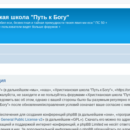
кая школа "Путь к Богу"
юбил еси, безвестная и тайная премудрости твоея явил ми еси." ПС 50 +
 пользователи видят больше форумов +
ция
 (в дальнейшем «мы», «наш», «Христианская школа "Путь к Богу"», «https://o
жалуйста, не заходите и не пользуйтесь форумами «Христианская школа "Путь
едомить вас об этом, однако с вашей стороны было бы разумным регулярно пр
Богу"» после обновления/исправления условий означает ваше согласие с ним
еспечения для создания конференций phpBB (в дальнейшем «они», «програ
General Public License v2
» (в дальнейшем «GPL»). Скачать его можно по адр
зацией и поддержкой интернет-конференций, и phpBB Limited не несёт ответ
ведения в них. За дополнительной информацией о phpBB обращайтесь по адр