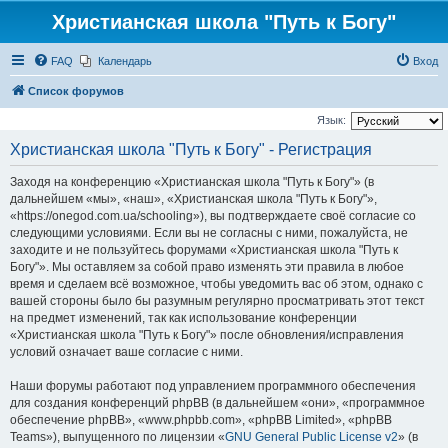
Христианская школа "Путь к Богу"
FAQ
Календарь
Вход
Список форумов
Язык:
Христианская школа "Путь к Богу" - Регистрация
Заходя на конференцию «Христианская школа "Путь к Богу"» (в
дальнейшем «мы», «наш», «Христианская школа "Путь к Богу"»,
«https://onegod.com.ua/schooling»), вы подтверждаете своё согласие со
следующими условиями. Если вы не согласны с ними, пожалуйста, не
заходите и не пользуйтесь форумами «Христианская школа "Путь к
Богу"». Мы оставляем за собой право изменять эти правила в любое
время и сделаем всё возможное, чтобы уведомить вас об этом, однако с
вашей стороны было бы разумным регулярно просматривать этот текст
на предмет изменений, так как использование конференции
«Христианская школа "Путь к Богу"» после обновления/исправления
условий означает ваше согласие с ними.
Наши форумы работают под управлением программного обеспечения
для создания конференций phpBB (в дальнейшем «они», «программное
обеспечение phpBB», «www.phpbb.com», «phpBB Limited», «phpBB
Teams»), выпущенного по лицензии «
GNU General Public License v2
» (в