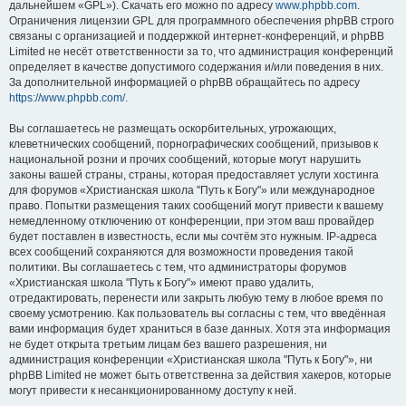
дальнейшем «GPL»). Скачать его можно по адресу
www.phpbb.com
.
Ограничения лицензии GPL для программного обеспечения phpBB строго
связаны с организацией и поддержкой интернет-конференций, и phpBB
Limited не несёт ответственности за то, что администрация конференций
определяет в качестве допустимого содержания и/или поведения в них.
За дополнительной информацией о phpBB обращайтесь по адресу
https://www.phpbb.com/
.
Вы соглашаетесь не размещать оскорбительных, угрожающих,
клеветнических сообщений, порнографических сообщений, призывов к
национальной розни и прочих сообщений, которые могут нарушить
законы вашей страны, страны, которая предоставляет услуги хостинга
для форумов «Христианская школа "Путь к Богу"» или международное
право. Попытки размещения таких сообщений могут привести к вашему
немедленному отключению от конференции, при этом ваш провайдер
будет поставлен в известность, если мы сочтём это нужным. IP-адреса
всех сообщений сохраняются для возможности проведения такой
политики. Вы соглашаетесь с тем, что администраторы форумов
«Христианская школа "Путь к Богу"» имеют право удалить,
отредактировать, перенести или закрыть любую тему в любое время по
своему усмотрению. Как пользователь вы согласны с тем, что введённая
вами информация будет храниться в базе данных. Хотя эта информация
не будет открыта третьим лицам без вашего разрешения, ни
администрация конференции «Христианская школа "Путь к Богу"», ни
phpBB Limited не может быть ответственна за действия хакеров, которые
могут привести к несанкционированному доступу к ней.