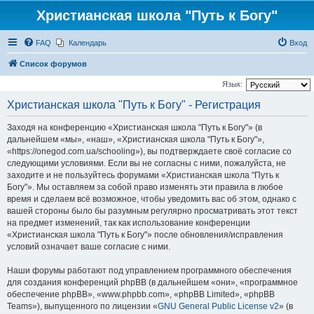
Христианская школа "Путь к Богу"
FAQ
Календарь
Вход
Список форумов
Язык:
Христианская школа "Путь к Богу" - Регистрация
Заходя на конференцию «Христианская школа "Путь к Богу"» (в
дальнейшем «мы», «наш», «Христианская школа "Путь к Богу"»,
«https://onegod.com.ua/schooling»), вы подтверждаете своё согласие со
следующими условиями. Если вы не согласны с ними, пожалуйста, не
заходите и не пользуйтесь форумами «Христианская школа "Путь к
Богу"». Мы оставляем за собой право изменять эти правила в любое
время и сделаем всё возможное, чтобы уведомить вас об этом, однако с
вашей стороны было бы разумным регулярно просматривать этот текст
на предмет изменений, так как использование конференции
«Христианская школа "Путь к Богу"» после обновления/исправления
условий означает ваше согласие с ними.
Наши форумы работают под управлением программного обеспечения
для создания конференций phpBB (в дальнейшем «они», «программное
обеспечение phpBB», «www.phpbb.com», «phpBB Limited», «phpBB
Teams»), выпущенного по лицензии «
GNU General Public License v2
» (в