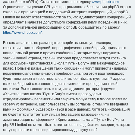
дальнейшем «GPL»). Скачать его можно по адресу
www.phpbb.com
.
Ограничения лицензии GPL для программного обеспечения phpBB строго
связаны с организацией и поддержкой интернет-конференций, и phpBB
Limited не несёт ответственности за то, что администрация конференций
определяет в качестве допустимого содержания и/или поведения в них.
За дополнительной информацией о phpBB обращайтесь по адресу
https://www.phpbb.com/
.
Вы соглашаетесь не размещать оскорбительных, угрожающих,
клеветнических сообщений, порнографических сообщений, призывов к
национальной розни и прочих сообщений, которые могут нарушить
законы вашей страны, страны, которая предоставляет услуги хостинга
для форумов «Христианская школа "Путь к Богу"» или международное
право. Попытки размещения таких сообщений могут привести к вашему
немедленному отключению от конференции, при этом ваш провайдер
будет поставлен в известность, если мы сочтём это нужным. IP-адреса
всех сообщений сохраняются для возможности проведения такой
политики. Вы соглашаетесь с тем, что администраторы форумов
«Христианская школа "Путь к Богу"» имеют право удалить,
отредактировать, перенести или закрыть любую тему в любое время по
своему усмотрению. Как пользователь вы согласны с тем, что введённая
вами информация будет храниться в базе данных. Хотя эта информация
не будет открыта третьим лицам без вашего разрешения, ни
администрация конференции «Христианская школа "Путь к Богу"», ни
phpBB Limited не может быть ответственна за действия хакеров, которые
могут привести к несанкционированному доступу к ней.