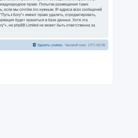
 международное право. Попытки размещения таких
, если мы сочтём это нужным. IP-адреса всех сообщений
Путь к Богу"» имеют право удалить, отредактировать,
ормация будет храниться в базе данных. Хотя эта
"», ни phpBB Limited не может быть ответственна за
Удалить cookies
Часовой пояс:
UTC+02:00