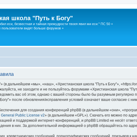
кая школа "Путь к Богу"
юбил еси, безвестная и тайная премудрости твоея явил ми еси." ПС 50 +
 пользователи видят больше форумов +
равила
 (в дальнейшем «мы», «наш», «Христианская школа "Путь к Богу"», «https://o
жалуйста, не заходите и не пользуйтесь форумами «Христианская школа "Путь
едомить вас об этом, однако с вашей стороны было бы разумным регулярно пр
Богу"» после обновления/исправления условий означает ваше согласие с ним
еспечения для создания конференций phpBB (в дальнейшем «они», «програ
General Public License v2
» (в дальнейшем «GPL»). Скачать его можно по адр
зацией и поддержкой интернет-конференций, и phpBB Limited не несёт ответ
ведения в них. За дополнительной информацией о phpBB обращайтесь по адр
их, клеветнических сообщений, порнографических сообщений, призывов к на