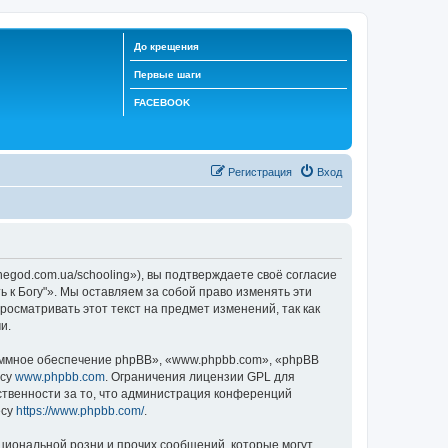
До крещения
Первые шаги
FACEBOOK
Регистрация
Вход
negod.com.ua/schooling»), вы подтверждаете своё согласие
 к Богу"». Мы оставляем за собой право изменять эти
осматривать этот текст на предмет изменений, так как
и.
ммное обеспечение phpBB», «www.phpbb.com», «phpBB
есу
www.phpbb.com
. Ограничения лицензии GPL для
ственности за то, что администрация конференций
есу
https://www.phpbb.com/
.
циональной розни и прочих сообщений, которые могут