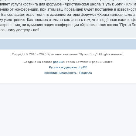
вляет услуги хостинга для форумов «Христианская школа "Путь к Богу"» или
нию от конференции, при этом ваш провайдер будет поставлен в известность
 Вы соглашаетесь с тем, что администраторы форумов «Христианская школа "
у усмотрению. Как пользователь вы согласны с тем, что введённая вами инф
азрешения, ни администрация конференции «Христианская школа "Путь к Богу
ванному доступу к ней.
Copyright © 2010 - 2026 Христианская школа "Путь к Богу" All rights reserved.
Создано на основе
phpBB
® Forum Software © phpBB Limited
Русская поддержка phpBB
Конфиденциальность
|
Правила