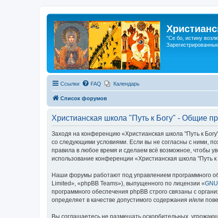
Христианс
"Се бо, истину возл
Зарегистрированные
Ссылки
FAQ
Календарь
Список форумов
Христианская школа "Путь к Богу" - Общие п
Заходя на конференцию «Христианская школа "Путь к Богу"»
со следующими условиями. Если вы не согласны с ними, по
правила в любое время и сделаем всё возможное, чтобы ув
использование конференции «Христианская школа "Путь к 
Наши форумы работают под управлением программного об
Limited», «phpBB Teams»), выпущенного по лицензии «
GNU 
программного обеспечения phpBB строго связаны с органи
определяет в качестве допустимого содержания и/или по
Вы соглашаетесь не размещать оскорбительных, угрожающ