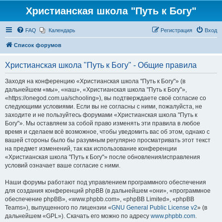
Христианская школа "Путь к Богу"
FAQ
Календарь
Регистрация
Вход
Список форумов
Христианская школа "Путь к Богу" - Общие правила
Заходя на конференцию «Христианская школа "Путь к Богу"» (в
дальнейшем «мы», «наш», «Христианская школа "Путь к Богу"»,
«https://onegod.com.ua/schooling»), вы подтверждаете своё согласие со
следующими условиями. Если вы не согласны с ними, пожалуйста, не
заходите и не пользуйтесь форумами «Христианская школа "Путь к
Богу"». Мы оставляем за собой право изменять эти правила в любое
время и сделаем всё возможное, чтобы уведомить вас об этом, однако с
вашей стороны было бы разумным регулярно просматривать этот текст
на предмет изменений, так как использование конференции
«Христианская школа "Путь к Богу"» после обновления/исправления
условий означает ваше согласие с ними.
Наши форумы работают под управлением программного обеспечения
для создания конференций phpBB (в дальнейшем «они», «программное
обеспечение phpBB», «www.phpbb.com», «phpBB Limited», «phpBB
Teams»), выпущенного по лицензии «
GNU General Public License v2
» (в
дальнейшем «GPL»). Скачать его можно по адресу
www.phpbb.com
.