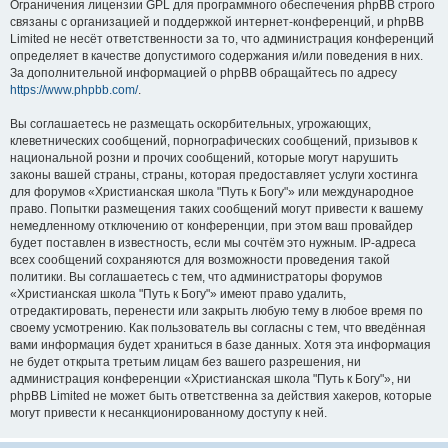
Ограничения лицензии GPL для программного обеспечения phpBB строго
связаны с организацией и поддержкой интернет-конференций, и phpBB
Limited не несёт ответственности за то, что администрация конференций
определяет в качестве допустимого содержания и/или поведения в них.
За дополнительной информацией о phpBB обращайтесь по адресу
https://www.phpbb.com/
.
Вы соглашаетесь не размещать оскорбительных, угрожающих,
клеветнических сообщений, порнографических сообщений, призывов к
национальной розни и прочих сообщений, которые могут нарушить
законы вашей страны, страны, которая предоставляет услуги хостинга
для форумов «Христианская школа "Путь к Богу"» или международное
право. Попытки размещения таких сообщений могут привести к вашему
немедленному отключению от конференции, при этом ваш провайдер
будет поставлен в известность, если мы сочтём это нужным. IP-адреса
всех сообщений сохраняются для возможности проведения такой
политики. Вы соглашаетесь с тем, что администраторы форумов
«Христианская школа "Путь к Богу"» имеют право удалить,
отредактировать, перенести или закрыть любую тему в любое время по
своему усмотрению. Как пользователь вы согласны с тем, что введённая
вами информация будет храниться в базе данных. Хотя эта информация
не будет открыта третьим лицам без вашего разрешения, ни
администрация конференции «Христианская школа "Путь к Богу"», ни
phpBB Limited не может быть ответственна за действия хакеров, которые
могут привести к несанкционированному доступу к ней.