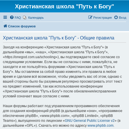
Христианская школа "Путь к Богу"
FAQ
Календарь
Регистрация
Вход
Список форумов
Христианская школа "Путь к Богу" - Общие правила
Заходя на конференцию «Христианская школа "Путь к Богу"» (в
дальнейшем «мы», «наш», «Христианская школа "Путь к Богу"»,
«https://onegod.com.ua/schooling»), вы подтверждаете своё согласие со
следующими условиями. Если вы не согласны с ними, пожалуйста, не
заходите и не пользуйтесь форумами «Христианская школа "Путь к
Богу"». Мы оставляем за собой право изменять эти правила в любое
время и сделаем всё возможное, чтобы уведомить вас об этом, однако с
вашей стороны было бы разумным регулярно просматривать этот текст
на предмет изменений, так как использование конференции
«Христианская школа "Путь к Богу"» после обновления/исправления
условий означает ваше согласие с ними.
Наши форумы работают под управлением программного обеспечения
для создания конференций phpBB (в дальнейшем «они», «программное
обеспечение phpBB», «www.phpbb.com», «phpBB Limited», «phpBB
Teams»), выпущенного по лицензии «
GNU General Public License v2
» (в
дальнейшем «GPL»). Скачать его можно по адресу
www.phpbb.com
.