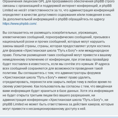
Ограничения лицензии GPL для программного обеспечения phpBB строго
связаны с организацией и поддержкой интернет-конференций, и phpBB
Limited не несёт ответственности за то, что администрация конференций
определяет в качестве допустимого содержания и/или поведения в них.
За дополнительной информацией о phpBB обращайтесь по адресу
https://www.phpbb.com/
.
Вы соглашаетесь не размещать оскорбительных, угрожающих,
клеветнических сообщений, порнографических сообщений, призывов к
национальной розни и прочих сообщений, которые могут нарушить
законы вашей страны, страны, которая предоставляет услуги хостинга
для форумов «Христианская школа "Путь к Богу"» или международное
право. Попытки размещения таких сообщений могут привести к вашему
немедленному отключению от конференции, при этом ваш провайдер
будет поставлен в известность, если мы сочтём это нужным. IP-адреса
всех сообщений сохраняются для возможности проведения такой
политики. Вы соглашаетесь с тем, что администраторы форумов
«Христианская школа "Путь к Богу"» имеют право удалить,
отредактировать, перенести или закрыть любую тему в любое время по
своему усмотрению. Как пользователь вы согласны с тем, что введённая
вами информация будет храниться в базе данных. Хотя эта информация
не будет открыта третьим лицам без вашего разрешения, ни
администрация конференции «Христианская школа "Путь к Богу"», ни
phpBB Limited не может быть ответственна за действия хакеров, которые
могут привести к несанкционированному доступу к ней.