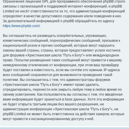
Ограничения лицензии GPL для программного обеспечения phpBB строго
связаны с организацией и поддержкой интернет-конференций, и phpBB
Limited не несёт ответственности за то, что администрация конференций
определяет в качестве допустимого содержания и/или поведения в них.
За дополнительной информацией о phpBB обращайтесь по адресу
https://www.phpbb.com/
.
Вы соглашаетесь не размещать оскорбительных, угрожающих,
клеветнических сообщений, порнографических сообщений, призывов к
национальной розни и прочих сообщений, которые могут нарушить
законы вашей страны, страны, которая предоставляет услуги хостинга
для форумов «Христианская школа "Путь к Богу"» или международное
право. Попытки размещения таких сообщений могут привести к вашему
немедленному отключению от конференции, при этом ваш провайдер
будет поставлен в известность, если мы сочтём это нужным. IP-адреса
всех сообщений сохраняются для возможности проведения такой
политики. Вы соглашаетесь с тем, что администраторы форумов
«Христианская школа "Путь к Богу"» имеют право удалить,
отредактировать, перенести или закрыть любую тему в любое время по
своему усмотрению. Как пользователь вы согласны с тем, что введённая
вами информация будет храниться в базе данных. Хотя эта информация
не будет открыта третьим лицам без вашего разрешения, ни
администрация конференции «Христианская школа "Путь к Богу"», ни
phpBB Limited не может быть ответственна за действия хакеров, которые
могут привести к несанкционированному доступу к ней.