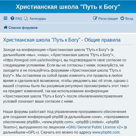
Христианская школа "Путь к Богу"
FAQ
Календарь
Регистрация
Вход
Список форумов
Христианская школа "Путь к Богу" - Общие правила
Заходя на конференцию «Христианская школа "Путь к Богу"» (в
дальнейшем «мы», «наш», «Христианская школа "Путь к Богу"»,
«https://onegod.com.ua/schooling»), вы подтверждаете своё согласие со
следующими условиями. Если вы не согласны с ними, пожалуйста, не
заходите и не пользуйтесь форумами «Христианская школа "Путь к
Богу"». Мы оставляем за собой право изменять эти правила в любое
время и сделаем всё возможное, чтобы уведомить вас об этом, однако с
вашей стороны было бы разумным регулярно просматривать этот текст
на предмет изменений, так как использование конференции
«Христианская школа "Путь к Богу"» после обновления/исправления
условий означает ваше согласие с ними.
Наши форумы работают под управлением программного обеспечения
для создания конференций phpBB (в дальнейшем «они», «программное
обеспечение phpBB», «www.phpbb.com», «phpBB Limited», «phpBB
Teams»), выпущенного по лицензии «
GNU General Public License v2
» (в
дальнейшем «GPL»). Скачать его можно по адресу
www.phpbb.com
.