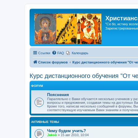
Христианс
"Се бо, истину возл
Зарегистрированные
Ссылки
FAQ
Календарь
Список форумов
Курс дистанционного обучения "От че
Курс дистанционного обучения "От че
ФОРУМ
Пояснения
Параллельно с Вами обучается несколько учеников у ра
вопросы и предложения, создавая темы на доступных В
Кроме того, написав несколько сообщений в форумы, Вы 
соответствующую изучаемым Вами знаниям и полученн
АКТИВНЫЕ ТЕМЫ
Чему будем учить?
Jakob
»
15 авг 2010, 10:04