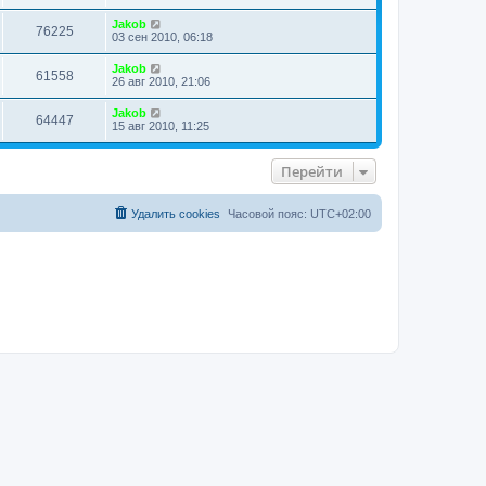
л
е
Jakob
д
76225
03 сен 2010, 06:18
н
е
м
Jakob
61558
у
26 авг 2010, 21:06
с
о
Jakob
о
64447
15 авг 2010, 11:25
б
щ
е
Перейти
н
и
ю
Удалить cookies
Часовой пояс:
UTC+02:00