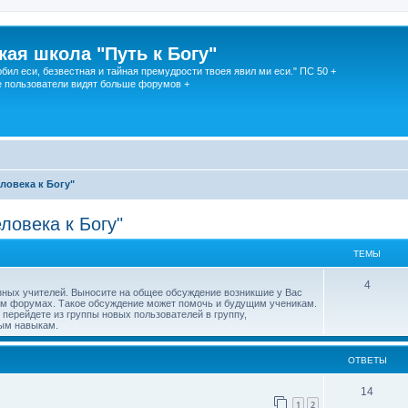
кая школа "Путь к Богу"
юбил еси, безвестная и тайная премудрости твоея явил ми еси." ПС 50 +
 пользователи видят больше форумов +
ловека к Богу"
ловека к Богу"
ТЕМЫ
4
зных учителей. Выносите на общее обсуждение возникшие у Вас
ам форумах. Такое обсуждение может помочь и будущим ученикам.
перейдете из группы новых пользователей в группу,
ым навыкам.
ОТВЕТЫ
14
1
2