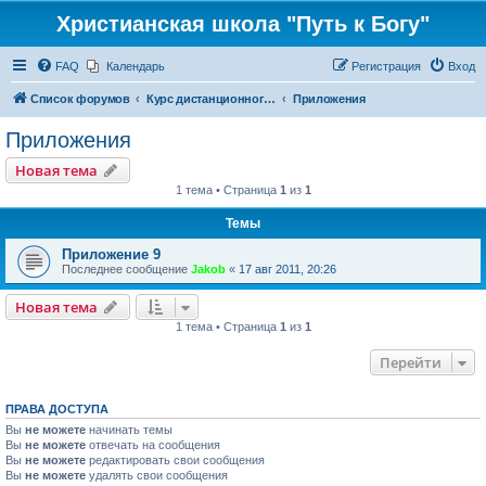
Христианская школа "Путь к Богу"
FAQ
Календарь
Регистрация
Вход
Список форумов
Курс дистанционного обучения "От человека к Богу"
Приложения
Приложения
Новая тема
1 тема • Страница
1
из
1
Темы
Приложение 9
Последнее сообщение
Jakob
«
17 авг 2011, 20:26
Новая тема
1 тема • Страница
1
из
1
Перейти
ПРАВА ДОСТУПА
Вы
не можете
начинать темы
Вы
не можете
отвечать на сообщения
Вы
не можете
редактировать свои сообщения
Вы
не можете
удалять свои сообщения