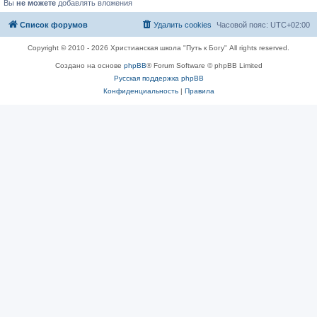
Вы
не можете
добавлять вложения
Список форумов
Удалить cookies
Часовой пояс:
UTC+02:00
Copyright © 2010 - 2026 Христианская школа "Путь к Богу" All rights reserved.
Создано на основе
phpBB
® Forum Software © phpBB Limited
Русская поддержка phpBB
Конфиденциальность
|
Правила