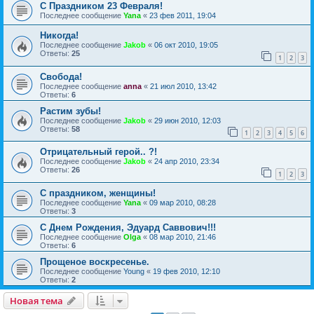
С Праздником 23 Февраля!
Последнее сообщение
Yana
«
23 фев 2011, 19:04
Никогда!
Последнее сообщение
Jakob
«
06 окт 2010, 19:05
Ответы:
25
1
2
3
Свобода!
Последнее сообщение
anna
«
21 июл 2010, 13:42
Ответы:
6
Растим зубы!
Последнее сообщение
Jakob
«
29 июн 2010, 12:03
Ответы:
58
1
2
3
4
5
6
Отрицательный герой.. ?!
Последнее сообщение
Jakob
«
24 апр 2010, 23:34
Ответы:
26
1
2
3
С праздником, женщины!
Последнее сообщение
Yana
«
09 мар 2010, 08:28
Ответы:
3
С Днем Рождения, Эдуард Саввович!!!
Последнее сообщение
Olga
«
08 мар 2010, 21:46
Ответы:
6
Прощеное воскресенье.
Последнее сообщение
Young
«
19 фев 2010, 12:10
Ответы:
2
Новая тема