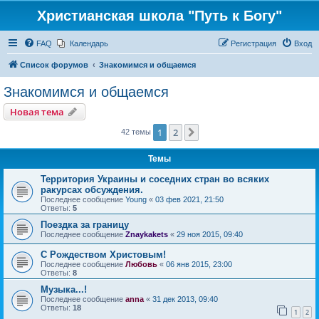
Христианская школа "Путь к Богу"
FAQ
Календарь
Регистрация
Вход
Список форумов
Знакомимся и общаемся
Знакомимся и общаемся
Новая тема
1
2
След.
42 темы
Темы
Территория Украины и соседних стран во всяких
ракурсах обсуждения.
Последнее сообщение
Young
«
03 фев 2021, 21:50
Ответы:
5
Поездка за границу
Последнее сообщение
Znaykakets
«
29 ноя 2015, 09:40
С Рождеством Христовым!
Последнее сообщение
Любовь
«
06 янв 2015, 23:00
Ответы:
8
Музыка...!
Последнее сообщение
anna
«
31 дек 2013, 09:40
Ответы:
18
1
2