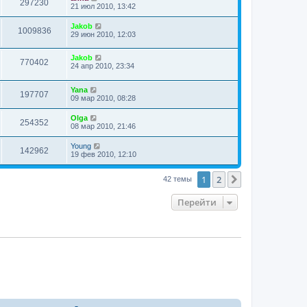
297230
21 июл 2010, 13:42
Jakob
1009836
29 июн 2010, 12:03
Jakob
770402
24 апр 2010, 23:34
Yana
197707
09 мар 2010, 08:28
Olga
254352
08 мар 2010, 21:46
Young
142962
19 фев 2010, 12:10
1
2
След.
42 темы
Перейти