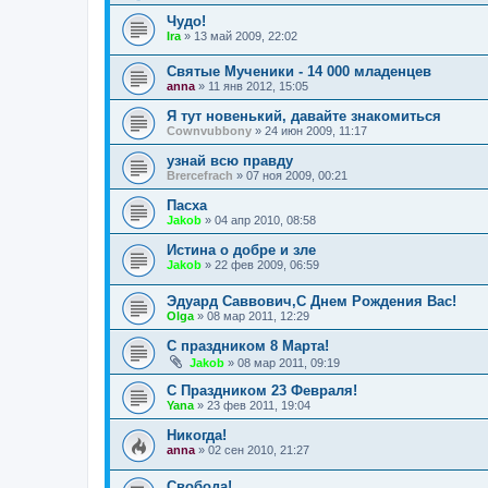
Чудо!
Ira
»
13 май 2009, 22:02
Святые Мученики - 14 000 младенцев
anna
»
11 янв 2012, 15:05
Я тут новенький, давайте знакомиться
Cownvubbony
»
24 июн 2009, 11:17
узнай всю правду
Brercefrach
»
07 ноя 2009, 00:21
Пасха
Jakob
»
04 апр 2010, 08:58
Истина о добре и зле
Jakob
»
22 фев 2009, 06:59
Эдуард Саввович,С Днем Рождения Вас!
Olga
»
08 мар 2011, 12:29
С праздником 8 Марта!
Jakob
»
08 мар 2011, 09:19
С Праздником 23 Февраля!
Yana
»
23 фев 2011, 19:04
Никогда!
anna
»
02 сен 2010, 21:27
Свобода!