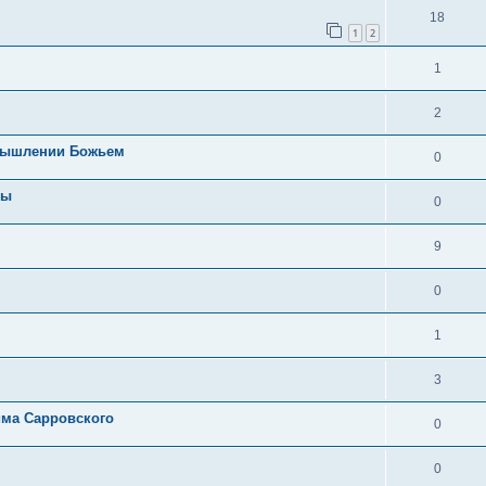
18
1
2
1
2
омышлении Божьем
0
цы
0
9
0
1
3
ма Сарровского
0
0