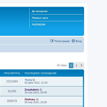
До крещения
Первые шаги
FACEBOOK
Регистрация
Вход
1
2
След.
42 темы
ПРОСМОТРЫ
ПОСЛЕДНЕЕ СООБЩЕНИЕ
Young
2251684
03 фев 2021, 21:50
Znaykakets
91200
29 ноя 2015, 09:40
Любовь
359579
06 янв 2015, 23:00