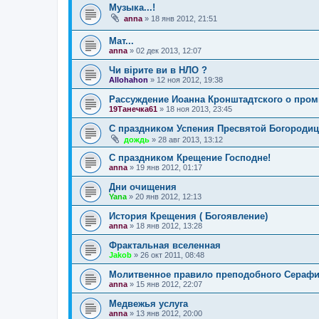
Музыка...!
anna
»
18 янв 2012, 21:51
Мат...
anna
»
02 дек 2013, 12:07
Чи вірите ви в НЛО ?
Allohahon
»
12 ноя 2012, 19:38
Рассуждение Иоанна Кронштадтского о пр
19Танечка61
»
18 ноя 2013, 23:45
С праздником Успения Пресвятой Богороди
дождь
»
28 авг 2013, 13:12
С праздником Крещение Господне!
anna
»
19 янв 2012, 01:17
Дни очищения
Yana
»
20 янв 2012, 12:13
История Крещения ( Богоявление)
anna
»
18 янв 2012, 13:28
Фрактальная вселенная
Jakob
»
26 окт 2011, 08:48
Молитвенное правило преподобного Серафи
anna
»
15 янв 2012, 22:07
Медвежья услуга
anna
»
13 янв 2012, 20:00