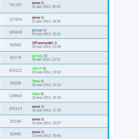
anna
761397
31 дек 2013, 09:40
anna
127974
21 дек 2013, 18:30
george
165628
24 ноя 2013, 23:21
19Танечка61
92600
18 ноя 2013, 23:45
дождь
91779
28 авг 2013, 13:12
Jakob
424121
20 янв 2012, 18:52
Yana
92038
20 янв 2012, 12:13
Yana
128843
18 янв 2012, 14:18
anna
202114
16 янв 2012, 17:29
anna
92189
15 янв 2012, 22:07
anna
92490
13 янв 2012, 20:00