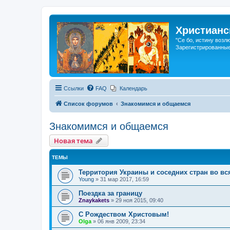
Христианс
"Се бо, истину возл
Зарегистрированные
Ссылки
FAQ
Календарь
Список форумов
Знакомимся и общаемся
Знакомимся и общаемся
Новая тема
ТЕМЫ
Территория Украины и соседних стран во вс
Young
»
31 мар 2017, 16:59
Поездка за границу
Znaykakets
»
29 ноя 2015, 09:40
С Рождеством Христовым!
Olga
»
06 янв 2009, 23:34