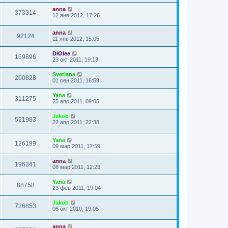
anna
373314
12 янв 2012, 17:26
anna
92124
11 янв 2012, 15:05
DiOlee
159896
23 окт 2011, 19:13
Svetlana
200828
01 сен 2011, 16:59
Yana
311275
25 апр 2011, 09:05
Jakob
521983
22 апр 2011, 22:38
Yana
126199
09 мар 2011, 17:59
anna
196341
08 мар 2011, 12:23
Yana
88758
23 фев 2011, 19:04
Jakob
726853
06 окт 2010, 19:05
anna