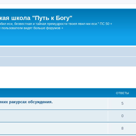
кая школа "Путь к Богу"
юбил еси, безвестная и тайная премудрости твоея явил ми еси." ПС 50 +
 пользователи видят больше форумов +
ОТВЕТЫ
яких ракурсах обсуждения.
5
0
8