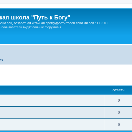
кая школа "Путь к Богу"
юбил еси, безвестная и тайная премудрости твоея явил ми еси." ПС 50 +
 пользователи видят больше форумов +
ие
ОТВЕТЫ
0
0
6