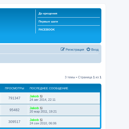
До крещения
Первые шаги
FACEBOOK
Регистрация
Вход
3 темы • Страница
1
из
1
ПРОСМОТРЫ
ПОСЛЕДНЕЕ СООБЩЕНИЕ
Jakob
791347
24 авг 2014, 22:11
Jakob
95482
20 мар 2011, 19:21
Jakob
309517
24 сен 2010, 06:06