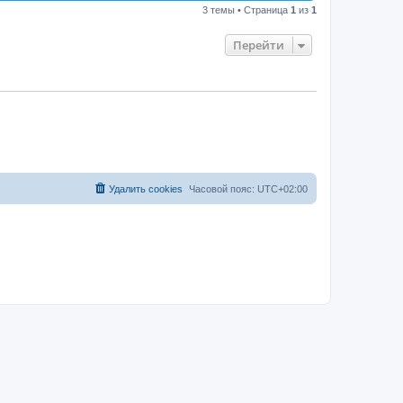
3 темы • Страница
1
из
1
Перейти
Удалить cookies
Часовой пояс:
UTC+02:00