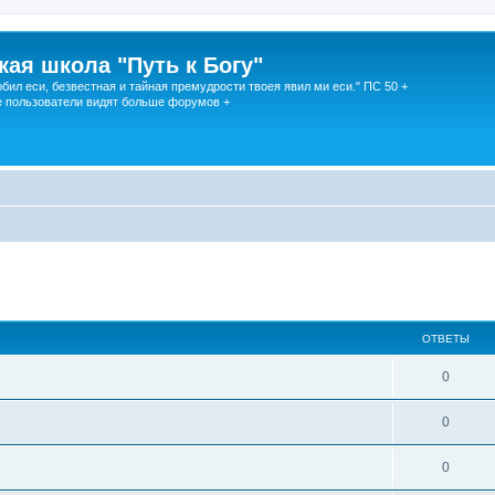
кая школа "Путь к Богу"
юбил еси, безвестная и тайная премудрости твоея явил ми еси." ПС 50 +
 пользователи видят больше форумов +
ОТВЕТЫ
0
0
0