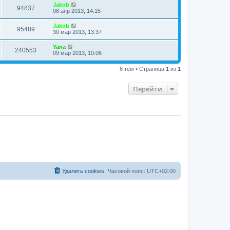
Jakob
94837
08 апр 2013, 14:15
Jakob
95489
30 мар 2013, 13:37
Yana
240553
09 мар 2013, 10:06
6 тем • Страница
1
из
1
Перейти
Удалить cookies
Часовой пояс:
UTC+02:00