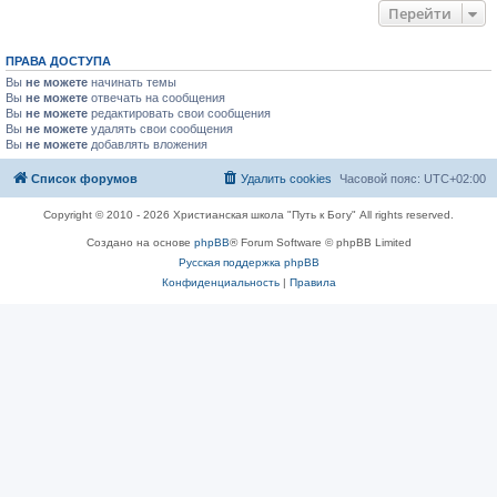
Перейти
ПРАВА ДОСТУПА
Вы
не можете
начинать темы
Вы
не можете
отвечать на сообщения
Вы
не можете
редактировать свои сообщения
Вы
не можете
удалять свои сообщения
Вы
не можете
добавлять вложения
Список форумов
Удалить cookies
Часовой пояс:
UTC+02:00
Copyright © 2010 - 2026 Христианская школа "Путь к Богу" All rights reserved.
Создано на основе
phpBB
® Forum Software © phpBB Limited
Русская поддержка phpBB
Конфиденциальность
|
Правила