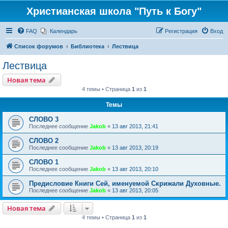
Христианская школа "Путь к Богу"
FAQ
Календарь
Регистрация
Вход
Список форумов
Библиотека
Лествица
Лествица
Новая тема
4 темы • Страница
1
из
1
Темы
СЛОВО 3
Последнее сообщение
Jakob
«
13 авг 2013, 21:41
СЛОВО 2
Последнее сообщение
Jakob
«
13 авг 2013, 20:19
СЛОВО 1
Последнее сообщение
Jakob
«
13 авг 2013, 20:10
Предисловие Книги Сей, именуемой Скрижали Духовные.
Последнее сообщение
Jakob
«
13 авг 2013, 20:05
Новая тема
4 темы • Страница
1
из
1