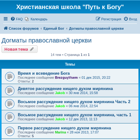
Христианская школа "Путь к Богу"
FAQ
Календарь
Регистрация
Вход
Список форумов
Единый Бог
Догматы православной церкви
Догматы православной церкви
Новая тема
14 тем • Страница
1
из
1
Темы
Время и всеведение Бога
Последнее сообщение
BrezguyVsem
«
01 дек 2015, 20:22
Ответы:
2
Девятое рассуждение нищего духом мирянина
Последнее сообщение
Jakob
«
30 янв 2014, 15:58
Восьмое рассуждение нищего духом мирянина Часть 2
Последнее сообщение
Jakob
«
06 янв 2014, 22:54
Восьмое рассуждение нищего духом мирянина, часть 1
Последнее сообщение
Jakob
«
12 дек 2013, 11:13
Первое рассуждение нищего духом мирянина
Последнее сообщение
Marina
«
28 ноя 2013, 17:07
Ответы:
5