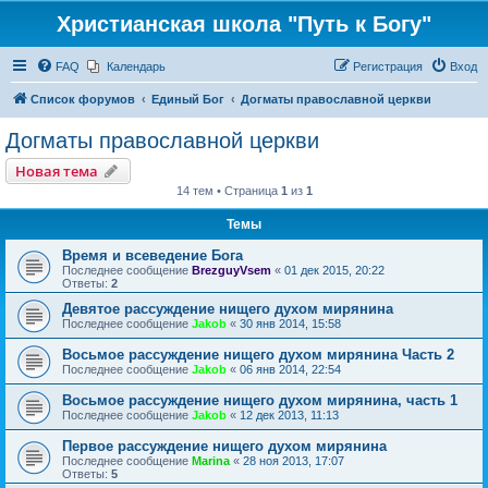
Христианская школа "Путь к Богу"
FAQ
Календарь
Регистрация
Вход
Список форумов
Единый Бог
Догматы православной церкви
Догматы православной церкви
Новая тема
14 тем • Страница
1
из
1
Темы
Время и всеведение Бога
Последнее сообщение
BrezguyVsem
«
01 дек 2015, 20:22
Ответы:
2
Девятое рассуждение нищего духом мирянина
Последнее сообщение
Jakob
«
30 янв 2014, 15:58
Восьмое рассуждение нищего духом мирянина Часть 2
Последнее сообщение
Jakob
«
06 янв 2014, 22:54
Восьмое рассуждение нищего духом мирянина, часть 1
Последнее сообщение
Jakob
«
12 дек 2013, 11:13
Первое рассуждение нищего духом мирянина
Последнее сообщение
Marina
«
28 ноя 2013, 17:07
Ответы:
5