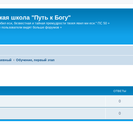
кая школа "Путь к Богу"
юбил еси, безвестная и тайная премудрости твоея явил ми еси." ПС 50 +
 пользователи видят больше форумов +
шевный
Обучение, первый этап
ОТВЕТЫ
0
0