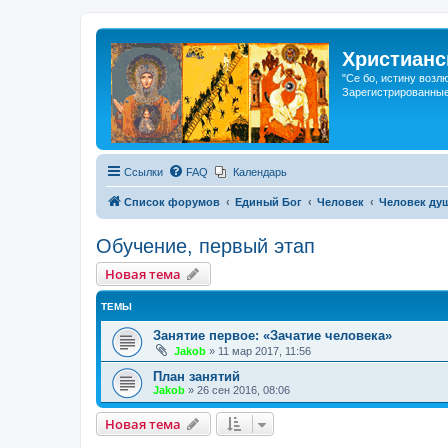
Христианс
"Се бо, истину возл
Зарегистрированные
Ссылки
FAQ
Календарь
Список форумов
Единый Бог
Человек
Человек ду
Обучение, первый этап
Новая тема
ТЕМЫ
Занятие первое: «Зачатие человека»
Jakob
»
11 мар 2017, 11:56
План занятий
Jakob
»
26 сен 2016, 08:06
Новая тема