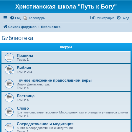
Христианская школа "Путь к Богу"
FAQ
Календарь
Регистрация
Вход
Список форумов
Библиотека
Библиотека
Форум
Правила
Темы:
1
Библия
Темы:
264
Точное изложение православной веры
Иоанн Дамаскин, прп.
Темы:
4
Лествица
Темы:
4
Слово
Краткое описание творения Мироздания, как его видели учащиеся школы
Темы:
1
Сосредоточение и медитация
Книги о сосредоточении и медитации
Темы:
1