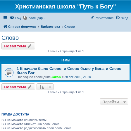
Христианская школа "Путь к Богу"
FAQ
Календарь
Регистрация
Вход
Список форумов
Библиотека
Слово
Слово
Новая тема
1 тема • Страница
1
из
1
Темы
1 В начале было Слово, и Слово было у Бога, и Слово
было Бог
Последнее сообщение
Jakob
«
28 авг 2010, 21:20
Новая тема
1 тема • Страница
1
из
1
Перейти
ПРАВА ДОСТУПА
Вы
не можете
начинать темы
Вы
не можете
отвечать на сообщения
Вы
не можете
редактировать свои сообщения