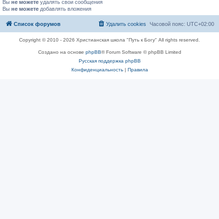
Вы
не можете
удалять свои сообщения
Вы
не можете
добавлять вложения
Список форумов
Удалить cookies
Часовой пояс:
UTC+02:00
Copyright © 2010 - 2026 Христианская школа "Путь к Богу" All rights reserved.
Создано на основе
phpBB
® Forum Software © phpBB Limited
Русская поддержка phpBB
Конфиденциальность
|
Правила