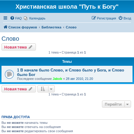
Христианская школа "Путь к Богу"
FAQ
Календарь
Регистрация
Вход
Список форумов
Библиотека
Слово
Слово
Новая тема
1 тема • Страница
1
из
1
Темы
1 В начале было Слово, и Слово было у Бога, и Слово
было Бог
Последнее сообщение
Jakob
«
28 авг 2010, 21:20
Новая тема
1 тема • Страница
1
из
1
Перейти
ПРАВА ДОСТУПА
Вы
не можете
начинать темы
Вы
не можете
отвечать на сообщения
Вы
не можете
редактировать свои сообщения