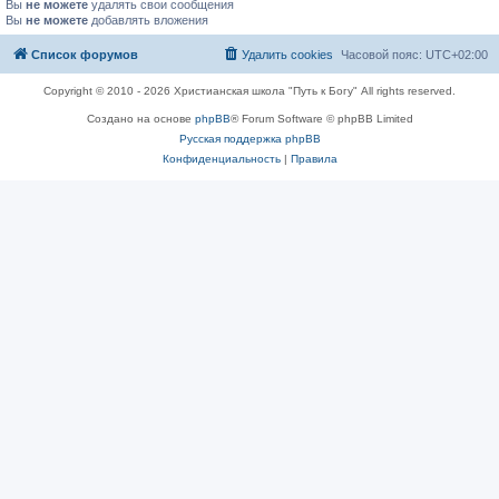
Вы
не можете
удалять свои сообщения
Вы
не можете
добавлять вложения
Список форумов
Удалить cookies
Часовой пояс:
UTC+02:00
Copyright © 2010 - 2026 Христианская школа "Путь к Богу" All rights reserved.
Создано на основе
phpBB
® Forum Software © phpBB Limited
Русская поддержка phpBB
Конфиденциальность
|
Правила