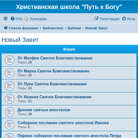
Христианская школа "Путь к Богу"
FAQ
Календарь
Регистрация
Вход
Список форумов
Библиотека
Библия
Новый Завет
Новый Завет
Форум
От Матфея Святое Благовествование
Темы:
28
От Марка Святое Благовествование
Темы:
16
От Луки Святое Благовествование
Темы:
24
От Иоанна Святое Благовествование
Темы:
21
Деяния святых апостолов
Темы:
28
Соборное послание святого апостола Иакова
Темы:
5
Первое соборное послание святого апостола Петра