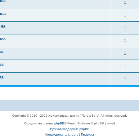
вла
1
вла
1
вла
1
вла
1
ла
1
ла
1
ла
1
Copyright © 2010 - 2026 Христианская школа "Путь к Богу" All rights reserved.
Создано на основе
phpBB
® Forum Software © phpBB Limited
Русская поддержка phpBB
Конфиденциальность
|
Правила