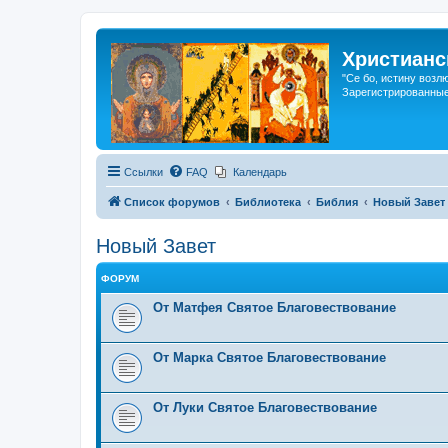
Христианс
"Се бо, истину возл
Зарегистрированные
Ссылки
FAQ
Календарь
Список форумов
Библиотека
Библия
Новый Завет
Новый Завет
ФОРУМ
От Матфея Святое Благовествование
От Марка Святое Благовествование
От Луки Святое Благовествование