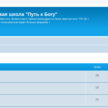
кая школа "Путь к Богу"
юбил еси, безвестная и тайная премудрости твоея явил ми еси." ПС 50 +
 пользователи видят больше форумов +
ТЕМЫ
28
16
24