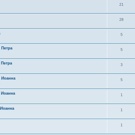
21
28
а
5
 Петра
5
 Петра
3
а Иоанна
5
 Иоанна
1
 Иоанна
1
1