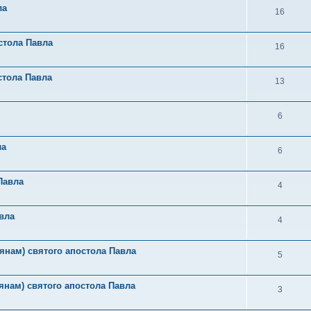
ла
16
стола Павла
16
стола Павла
13
6
ла
6
Павла
4
вла
4
янам) святого апостола Павла
5
янам) святого апостола Павла
3