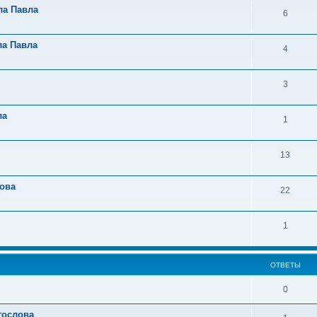
ла Павла
6
ла Павла
4
3
ла
1
13
лова
22
1
ОТВЕТЫ
0
гослова