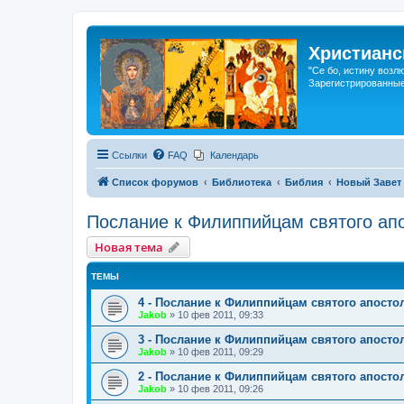
Христианс
"Се бо, истину возл
Зарегистрированные
Ссылки
FAQ
Календарь
Список форумов
Библиотека
Библия
Новый Завет
Послание к Филиппийцам святого ап
Новая тема
ТЕМЫ
4 - Послание к Филиппийцам святого апосто
Jakob
»
10 фев 2011, 09:33
3 - Послание к Филиппийцам святого апосто
Jakob
»
10 фев 2011, 09:29
2 - Послание к Филиппийцам святого апосто
Jakob
»
10 фев 2011, 09:26