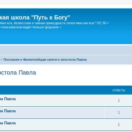
кая школа "Путь к Богу"
юбил еси, безвестная и тайная премудрости твоея явил ми еси." ПС 50 +
 пользователи видят больше форумов +
Послание к Филиппийцам святого апостола Павла
остола Павла
ОТВЕТЫ
ла Павла
1
ла Павла
1
ла Павла
1