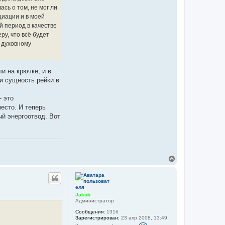
а
к
сь о том, не мог ли
т
циации и в моей
н
а
й период в качестве
я
ру, что всё будет
и
н
у духовному
ф
о
р
м
и на крючке, и в
а
ли сущность рейки в
ц
и
я
- это
п
о
есто. И теперь
л
ый энергоотвод. Вот
ь
з
о
в
а
т
е
л
В
я
е
J
р
a
н
k
у
o
т
b
Jakob
ь
Администратор
с
Сообщения:
1316
я
Зарегистрирован:
23 апр 2008, 13:49
к
К