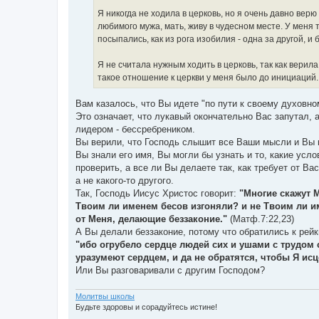
и
е
Я никогда не ходила в церковь, но я очень давно верю
любимого мужа, мать, живу в чудесном месте. У меня 
посыпались, как из рога изобилия - одна за другой, 
Я не считала нужным ходить в церковь, так как верил
такое отношение к церкви у меня было до инициаций.
Вам казалось, что Вы идете "по пути к своему духовно
Это означает, что лукавый окончательно Вас запутал,
лидером - бессребреником.
Вы верили, что Господь слышит все Ваши мысли и Вы м
Вы знали его имя, Вы могли бы узнать и то, какие усл
проверить, а все ли Вы делаете так, как требует от В
а не какого-то другого.
Так, Господь Иисус Христос говорит:
"Многие скажут М
Твоим ли именем бесов изгоняли? и не Твоим ли им
от Меня, делающие беззаконие."
(Матф.7:22,23)
А Вы делали беззаконие, потому что обратились к рейк
"ибо огрубело сердце людей сих и ушами с трудом с
уразумеют сердцем, и да не обратятся, чтобы Я исц
Или Вы разговаривали с другим Господом?
Молитвы школы
Будьте здоровы и сорадуйтесь истине!