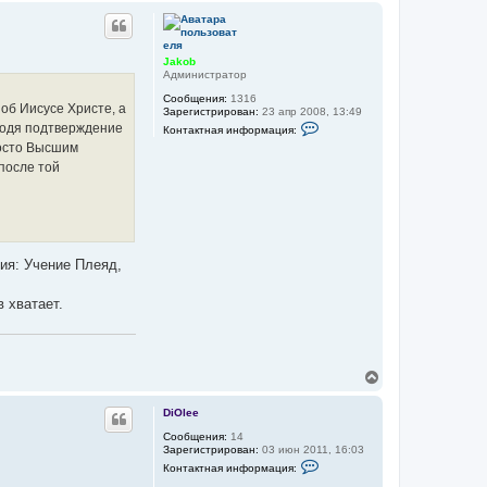
а
р
т
н
е
у
л
я
т
Jakob
J
ь
Администратор
a
с
k
Сообщения:
1316
я
 об Иисусе Христе, а
o
Зарегистрирован:
23 апр 2008, 13:49
к
b
К
аходя подтверждение
Контактная информация:
н
о
росто Высшим
а
н
т
ч
после той
а
а
к
л
т
у
н
а
я
и
ия: Учение Плеяд,
н
ф
о
 хватает.
р
м
а
ц
и
я
В
п
е
о
р
л
DiOlee
н
ь
у
Сообщения:
14
з
Зарегистрирован:
03 июн 2011, 16:03
о
т
К
в
ь
Контактная информация:
о
а
с