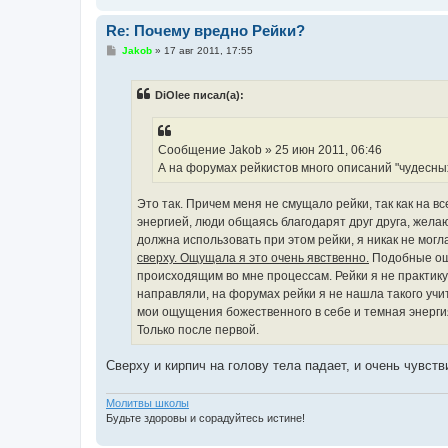
Re: Почему вредно Рейки?
С
Jakob
»
17 авг 2011, 17:55
о
о
б
DiOlee писал(а):
щ
е
н
и
е
Сообщение Jakob » 25 июн 2011, 06:46
А на форумах рейкистов много описаний "чудесны
Это так. Причем меня не смущало рейки, так как на 
энергией, люди общаясь благодарят друг друга, желают
должна использовать при этом рейки, я никак не мог
сверху. Ощущала я это очень явственно.
Подобные ощу
происходящим во мне процессам. Рейки я не практику
направляли, на форумах рейки я не нашла такого учит
мои ощущения божественного в себе и темная энергия
Только после первой.
Сверху и кирпич на голову тела падает, и очень чувств
Молитвы школы
Будьте здоровы и сорадуйтесь истине!