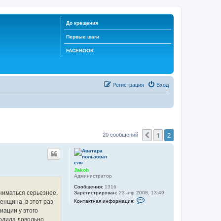
До крещения
Первые шаги
FACEBOOK
Регистрация
Вход
1
2
Пред.
20 сообщений
Jakob
Администратор
Сообщения:
1316
аниматься серьезнее.
Зарегистрирован:
23 апр 2008, 13:49
К
Контактная информация:
енщина, в этот раз
о
н
иации у этого
т
ходила довольно