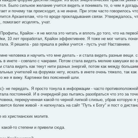
тся. Было сильное желание учится видеть и понимать то, о чем я догад
ает и почему так происходит, а не иначе. При этом часто говорилось что
ится Архангелам, что-то вроде прокладывания связи. Утверждалось, что
, помогают исцелять, учат.
Профиты, Крайон - я не могла это читать и вплоть до того, что на перв
йки, 10 лет проработал, Крайон эффективнее. Я тоже не мог читать пона
тала. Я решила - раз пришла в рейки учится - пусть учат Наставники.
мне человека и научить что мне делать - и стала видеть разные вещи. 
ь в инете - совпало с чакрами. Потом стала видеть мелкие камушки во 
м стала видеть как текут нити разных энергий, потом как между больши
альных учителей на форумах нету, искать в инете очень тяжело, так ка
о же я вижу. Картинки без пояснений шли.
ес)- не передать. Я просто тонула в информации - часто противоположно
стала постоянной. И в очередной раз пытаясь разобраться что это за точ
еловека, перекрученная какой-то черной липкой слизью, убрав которую я 
вится более живой - я наткнулась на сайт "Путь к Богу" и пост о диста
е из христианских молитв.
 какой-то степени и привели сюда.