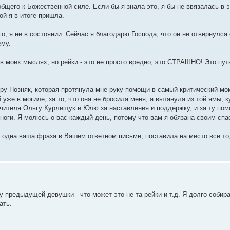
общего к Божественной силе. Если бы я знала это, я бы не ввязалась в 
ой я в итоге пришла.
го, я не в состоянии. Сейчас я благодарю Господа, что он не отвернулся 
ему.
в моих мыслях, но рейки - это не просто вредно, это СТРАШНО! Это путь 
еру Позняк, которая протянула мне руку помощи в самый критический мо
уже в могиле, за то, что она не бросила меня, а вытянула из той ямы, к
чителя Ольгу Курлищук и Юлю за наставления и поддержку, и за ту пом
а ноги. Я молюсь о вас каждый день, потому что вам я обязана своим спа
одна ваша фраза в Вашем ответном письме, поставила на место все то, 
у предыдущей девушки - что может это не та рейки и т.д. Я долго собир
ать.