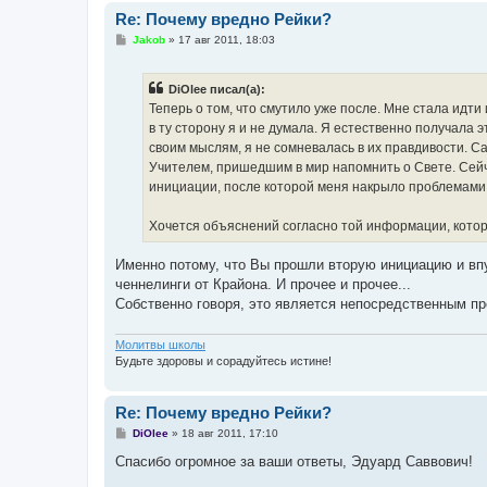
Re: Почему вредно Рейки?
С
Jakob
»
17 авг 2011, 18:03
о
о
б
DiOlee писал(а):
щ
е
Теперь о том, что смутило уже после. Мне стала идти
н
в ту сторону я и не думала. Я естественно получала
и
е
своим мыслям, я не сомневалась в их правдивости. 
Учителем, пришедшим в мир напомнить о Свете. Сейча
инициации, после которой меня накрыло проблемами. 
Хочется объяснений согласно той информации, котор
Именно потому, что Вы прошли вторую инициацию и впу
ченнелинги от Крайона. И прочее и прочее...
Собственно говоря, это является непосредственным пр
Молитвы школы
Будьте здоровы и сорадуйтесь истине!
Re: Почему вредно Рейки?
С
DiOlee
»
18 авг 2011, 17:10
о
о
Спасибо огромное за ваши ответы, Эдуард Саввович!
б
щ