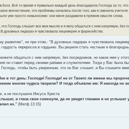
 в Бога. Всё то время я буквально каждый день благодарила Господа за то, что
такое впечатление, что проблемы начались после того, как я сменила учителя
и было уже просто невыносимо: они меня раздавили в прямом смысле слова.
а, что Господь слышит все мои мысли и я могу общаться с ним напрямую, без 
 В духовных лидерах я чувствовала лицемерие и фарисейство.
му развитию", но при этом,- "В духовных лидерах я чувствовала лицеме
 а гордость переросла в гордыню. Вы решили стать честным и благород
ожете общаться с ним напрямую, без посредников, но какое имя у этог
овия он ставит перед своими рабами и служителями. Тогда у Вас была б
ас Господь, чтобы быть уверенным, что он Вас слышит, и Вы слышите име
не в тот день: Господи! Господи! не от Твоего ли имени мы пророч
енем многие чудеса творили? И тогда объявлю им: Я никогда не зн
и, а не послушали Иисуса Христа:
лышат, и глаза свои сомкнули, да не увидят глазами и не услышат 
елил их."
(Матф.13:15)