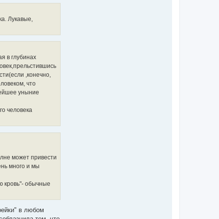
т
а
н
ч
а
а
а. Лукавые,
я
л
и
у
н
ф
о
р
м
я в глубинах
а
ц
ловек,прельстившись
и
ти(если ,конечно,
я
п
еловеком, что
о
лейшее уныние
л
ь
з
го человека
о
в
а
т
е
л
я
M
олне может привести
e
t
ень много и мы
o
d
ью кровь"- обычные
рейки" в любом
соблазнила тем, что