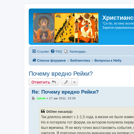
Христианс
"Се бо, истину возл
Зарегистрированные
Ссылки
FAQ
Календарь
Список форумов
Библиотека
Вопросы к Небу
Почему вредно Рейки?
Ответить
Re: Почему вредно Рейки?
С
Jakob
»
17 авг 2011, 15:26
о
о
б
DiOlee писал(а):
щ
е
Так длилось может с 1-1,5 года, в жизни не было изм
н
Но я потеряла тот форум, на котором получила перву
и
е
был мужчина. Я не могу точно восстановить события, 
учителя. Я повторно прошла инициацию на первую ст