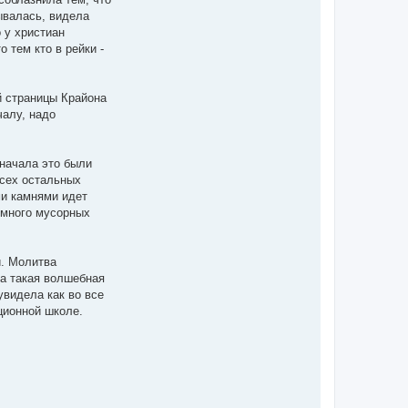
ывалась, видела
 у христиан
 тем кто в рейки -
ой страницы Крайона
чалу, надо
сначала это были
всех остальных
ми камнями идет
к много мусорных
й. Молитва
ка такая волшебная
увидела как во все
нционной школе.