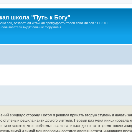
кая школа "Путь к Богу"
юбил еси, безвестная и тайная премудрости твоея явил ми еси." ПС 50 +
 пользователи видят больше форумов +
енений в худшую сторону. Потом я решила принять вторую ступень и начать з
ю ступень и решила найти другого учителя. Первый раз меня инициировала ж
но мне кажется, что проблемы начали валиться где-то в это время: после иниц
упень зимой и зимой мои проблемы достигли апогея. Кстати, инициация про