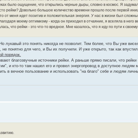
уках было ощущение, что открылись черные дыры, словно в космос. Я задумала
есто рейки? Довольно большое количество времени прошло после первой ини
то от меня идет позитив и положительная энергия. У нас в жизни был сложны
агодаря моему оптимизму - когда он приходил в отчаяние, я вселяла в него ве
ась, что рейки - это что-то вредное. Мне казалось, что я иду по пути к своем
Но лукавый это понять никогда не позволит. Тем более, что Вы уже висел
 не понятно для чего, и Вы их получили. И уже открыто, так как впусти
ой порядок.
ают благозвучные источники рейки. А раньше прямо писали, что рейки 
и", и кто-то там нашел его и провел энергопровод в доступное людям м
ить в вечное пользование и использовать "на благо" себе и людям личн
азвитию.