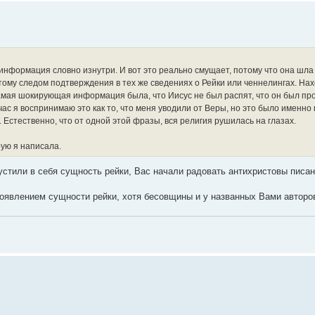
 информация словно изнутри. И вот это реально смущает, потому что она шла
 этому следом подтверждения в тех же сведениях о Рейки или ченнелингах. Н
Самая шокирующая информация была, что Иисус не был распят, что он был п
с я воспринимаю это как то, что меня уводили от Веры, но это было именно 
Естественно, что от одной этой фразы, вся религия рушилась на глазах.
ую я написала.
стили в себя сущность рейки, Вас начали радовать антихристовы писан
оявлением сущности рейки, хотя бесовщины и у названных Вами авторов