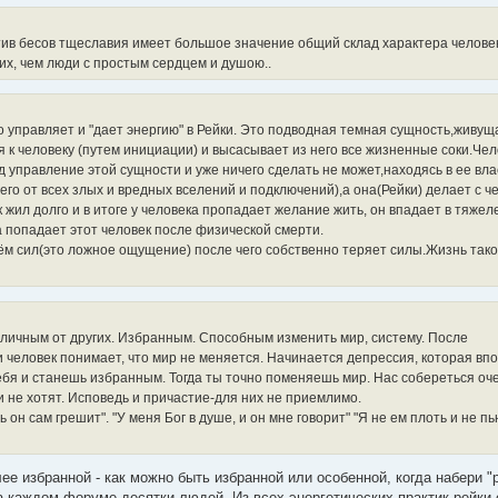
отив бесов тщеславия имеет большое значение общий склад характера человек
х, чем люди с простым сердцем и душою..
 управляет и "дает энергию" в Рейки. Это подводная темная сущность,живуща
 к человеку (путем инициации) и высасывает из него все жизненные соки.Че
правление этой сущности и уже ничего сделать не может,находясь в ее влас
 его от всех злых и вредных вселений и подключений),а она(Рейки) делает с ч
 жил долго и в итоге у человека пропадает желание жить, он впадает в тяже
а попадает этот человек после физической смерти.
 сил(это ложное ощущение) после чего собственно теряет силы.Жизнь тако
тличным от других. Избранным. Способным изменить мир, систему. После
человек понимает, что мир не меняется. Начинается депрессия, которая вп
ебя и станешь избранным. Тогда ты точно поменяешь мир. Нас собереться оч
и не хотят. Исповедь и причастие-для них не приемлимо.
ь он сам грешит". "У меня Бог в душе, и он мне говорит" "Я не ем плоть и не п
лее избранной - как можно быть избранной или особенной, когда набери "
на каждом форуме десятки людей. Из всех энергетических практик рейки 