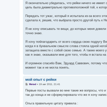
е
Я окончательно убедилась, что рейки ничего не имеет 
н
цель была диаметрально противоположной той, к котор
и
е
Передать тот ужас, который я испытала из-за всего это
сделала я, решив, что выбрала просто другой путь к Н
Я не хочу описывать те вещи, до которых меня довели 
точно знаю.
Я хочу поблагодарить от всего сердца свою подругу В
когда я в буквальном смысле слова стояла одной ногой 
затащила вместе с собой свою семью. А также моего у
как я знаю, оказывали мне для того, чтобы я встала н
И огромное спасибо Вам, Эдуард Саввович, потому что 
момент так и не могла понять.
мой опыт с рейки
С
Metod
»
19 авг 2011, 21:41
о
о
Первые посты вызвали во мне такие же вопросы, что и 
б
так до конца и не сформулировала что же я хочу напис
щ
е
н
Ольга правильную цитату привела :
и
е