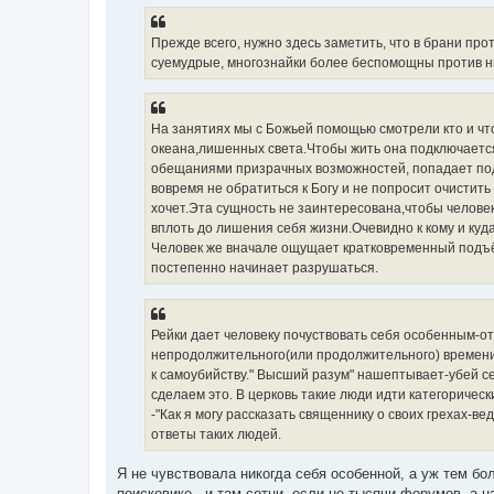
Прежде всего, нужно здесь заметить, что в брани пр
суемудрые, многознайки более беспомощны против ни
На занятиях мы с Божьей помощью смотрели кто и что
океана,лишенных света.Чтобы жить она подключается
обещаниями призрачных возможностей, попадает под у
вовремя не обратиться к Богу и не попросит очистить
хочет.Эта сущность не заинтересована,чтобы человек
вплоть до лишения себя жизни.Очевидно к кому и куд
Человек же вначале ощущает кратковременный подъём
постепенно начинает разрушаться.
Рейки дает человеку почуствовать себя особенным-о
непродолжительного(или продолжительного) времени 
к самоубийству." Высший разум" нашептывает-убей с
сделаем это. В церковь такие люди идти категорическ
-"Как я могу рассказать священнику о своих грехах-вед
ответы таких людей.
Я не чувствовала никогда себя особенной, а уж тем бо
поисковике - и там сотни, если не тысячи форумов, а 