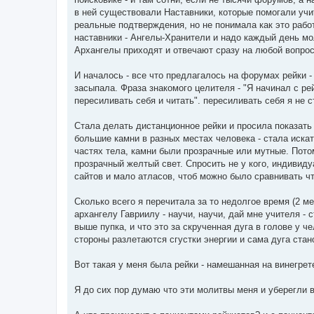
в ней существовали Наставники, которые помогали учи
реальные подтверждения, но не понимала как это работ
наставники - Ангелы-Хранители и надо каждый день мол
Архангелы приходят и отвечают сразу на любой вопрос
И началось - все что предлагалось на форумах рейки - 
засыпала. Фраза знакомого целителя - "Я начинал с ре
пересиливать себя и читать". пересиливать себя я не с
Стала делать дистанционное рейки и просила показать 
большие камни в разных местах человека - стала искат
частях тела, камни были прозрачные или мутные. Пото
прозрачный желтый свет. Спросить не у кого, индивиду
сайтов и мало атласов, чтоб можно было сравнивать чт
Сколько всего я перечитала за то недолгое время (2 м
архангелу Гавриилу - научи, научи, дай мне учителя - 
выше пупка, и что это за скрученная дуга в голове у ч
стороны разлетаются сгустки энергии и сама дуга стано
Вот такая у меня была рейки - намешанная на винегрет
Я до сих пор думаю что эти молитвы меня и уберегли в