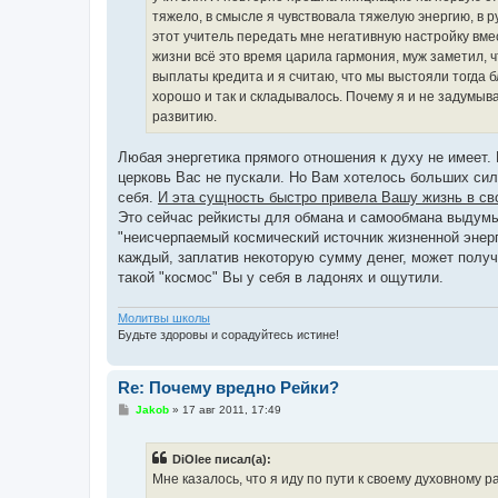
тяжело, в смысле я чувствовала тяжелую энергию, в р
этот учитель передать мне негативную настройку вм
жизни всё это время царила гармония, муж заметил, ч
выплаты кредита и я считаю, что мы выстояли тогда бл
хорошо и так и складывалось. Почему я и не задумывал
развитию.
Любая энергетика прямого отношения к духу не имеет. 
церковь Вас не пускали. Но Вам хотелось больших сил,
себя.
И эта сущность быстро привела Вашу жизнь в св
Это сейчас рейкисты для обмана и самообмана выдумыв
"неисчерпаемый космический источник жизненной энерги
каждый, заплатив некоторую сумму денег, может получ
такой "космос" Вы у себя в ладонях и ощутили.
Молитвы школы
Будьте здоровы и сорадуйтесь истине!
Re: Почему вредно Рейки?
С
Jakob
»
17 авг 2011, 17:49
о
о
б
DiOlee писал(а):
щ
е
Мне казалось, что я иду по пути к своему духовному р
н