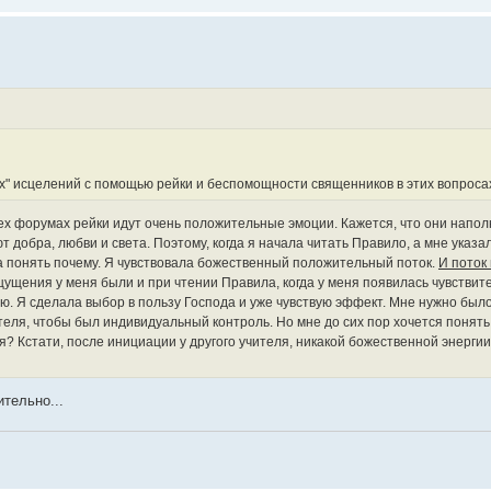
х" исцелений с помощью рейки и беспомощности священников в этих вопроса
всех форумах рейки идут очень положительные эмоции. Кажется, что они нап
 добра, любви и света. Поэтому, когда я начала читать Правило, а мне указали
ла понять почему. Я чувствовала божественный положительный поток.
И поток
щения у меня были и при чтении Правила, когда у меня появилась чувствите
ю. Я сделала выбор в пользу Господа и уже чувствую эффект. Мне нужно был
еля, чтобы был индивидуальный контроль. Но мне до сих пор хочется понять, 
? Кстати, после инициации у другого учителя, никакой божественной энергии 
ительно...