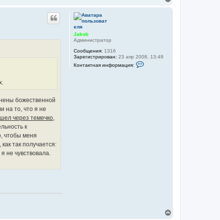
е
р
н
у
т
Jakob
ь
Администратор
с
Сообщения:
1316
я
Зарегистрирован:
23 апр 2008, 13:49
к
К
Контактная информация:
н
о
а
н
т
ч
х.
а
а
к
л
т
олнены божественной
у
н
 на то, что я не
а
я
 шел через темечко,
и
льность к
н
ф
о, чтобы меня
о
как так получается:
р
м
я не чувствовала.
а
ц
и
я
п
о
л
ь
з
о
В
в
е