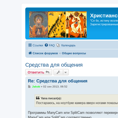
Христианс
"Се бо, истину возл
Зарегистрированные
Ссылки
FAQ
Календарь
Список форумов
Общие вопросы
Средства для общения
Ответить
Re: Средства для общения
С
Jakob
»
02 сен 2013, 06:52
о
о
б
Yana писал(а):
щ
е
Постараюсь, на ноутбуке камера вверх ногами показыв
н
и
е
Программы ManyCam или SplitCam позволяют переверну
ManyCam или SplitCam соответственно.