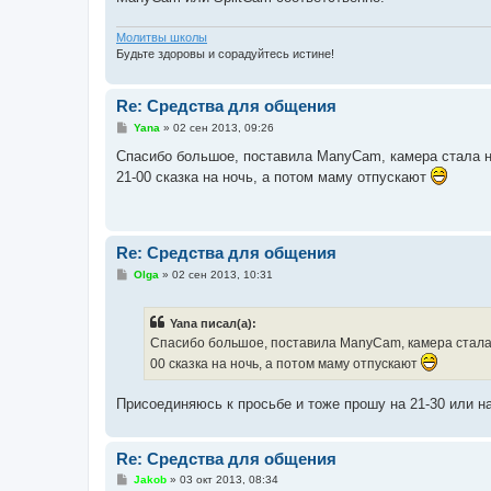
Молитвы школы
Будьте здоровы и сорадуйтесь истине!
Re: Средства для общения
С
Yana
»
02 сен 2013, 09:26
о
о
Спасибо большое, поставила ManyCam, камера стала но
б
21-00 сказка на ночь, а потом маму отпускают
щ
е
н
и
е
Re: Средства для общения
С
Olga
»
02 сен 2013, 10:31
о
о
б
Yana писал(а):
щ
е
Спасибо большое, поставила ManyCam, камера стала н
н
00 сказка на ночь, а потом маму отпускают
и
е
Присоединяюсь к просьбе и тоже прошу на 21-30 или на 
Re: Средства для общения
С
Jakob
»
03 окт 2013, 08:34