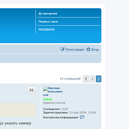
До крещения
Первые шаги
FACEBOOK
Регистрация
Вход
1
2
Пред.
14 сообщений
Jakob
Администратор
Сообщения:
1316
Зарегистрирован:
23 апр 2008, 13:49
К
Контактная информация:
о
до указать камеру
н
т