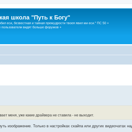
кая школа "Путь к Богу"
юбил еси, безвестная и тайная премудрости твоея явил ми еси." ПС 50 +
 пользователи видят больше форумов +
ает меня, уже какие драйвера не ставила - не выходит.
ть изображение. Только в настройках скайпа или других видеочатах на