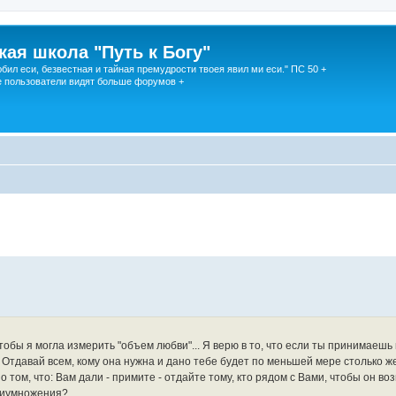
кая школа "Путь к Богу"
юбил еси, безвестная и тайная премудрости твоея явил ми еси." ПС 50 +
 пользователи видят больше форумов +
чтобы я могла измерить "объем любви"... Я верю в то, что если ты принимаешь
 Отдавай всем, кому она нужна и дано тебе будет по меньшей мере столько ж
о том, что: Вам дали - примите - отдайте тому, кто рядом с Вами, чтобы он в
приумножения?