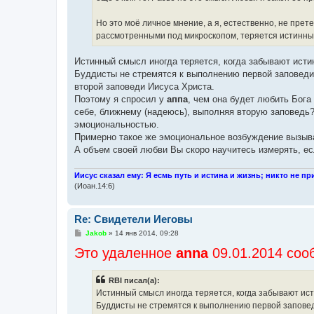
Но это моё личное мнение, а я, естественно, не прет
рассмотренными под микроскопом, теряется истинный
Истинный смысл иногда теряется, когда забывают истин
Буддисты не стремятся к выполнению первой заповеди,
второй заповеди Иисуса Христа.
Поэтому я спросил у
аппа
, чем она будет любить Бога
себе, ближнему (надеюсь), выполняя вторую заповедь?
эмоциональностью.
Примерно такое же эмоциональное возбуждение вызыва
А объем своей любви Вы скоро научитесь измерять, ес
Иисус сказал ему: Я есмь путь и истина и жизнь; никто не пр
(Иоан.14:6)
Re: Свидетели Иеговы
С
Jakob
»
14 янв 2014, 09:28
о
Это удаленное
о
аnna
09.01.2014 соо
б
щ
е
RBI писал(а):
н
и
Истинный смысл иногда теряется, когда забывают исти
е
Буддисты не стремятся к выполнению первой заповед