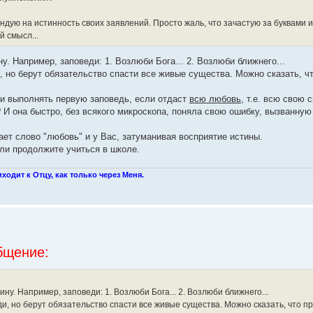
ендую на истинность своих заявлений. Просто жаль, что зачастую за буквами и
 смысл...
у. Например, заповеди: 1. Возлюби Бога... 2. Возлюби ближнего...
 но берут обязательство спасти все живые существа. Можно сказать, 
 и выполнять первую заповедь, если отдаст
всю любовь
, т.е. всю свою 
 И она быстро, без всякого микроскопа, поняла свою ошибку, вызванну
ет слово "любовь" и у Вас, затуманивая восприятие истины.
ли продолжите учиться в школе.
иходит к Отцу, как только через Меня.
бщение:
ну. Например, заповеди: 1. Возлюби Бога... 2. Возлюби ближнего...
и, но берут обязательство спасти все живые существа. Можно сказать, что 