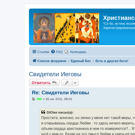
Христианс
"Се бо, истину возл
Зарегистрированные
Ссылки
FAQ
Календарь
Список форумов
Единый Бог
Есть и другие боги!
Свидетели Иеговы
Ответить
Re: Свидетели Иеговы
С
RBI
»
26 окт 2011, 08:01
о
о
б
DiOlee писал(а):
щ
е
Простите, конечно, но лично у меня нет такой меры, 
н
и открываешь сердце Любви - то здесь нечего мерить.
и
е
объем сердца христианина в чем-то измеряются?... Я 
ещё с кем-то. Разве не это смысл Любви и закон её 