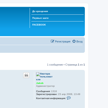
До крещения
Первые шаги
FACEBOOK
Регистрация
Вход
1 сообщение • Страница
1
из
1
Jakob
Администратор
Сообщения:
1316
Зарегистрирован:
23 апр 2008, 13:49
К
Контактная информация:
о
н
т