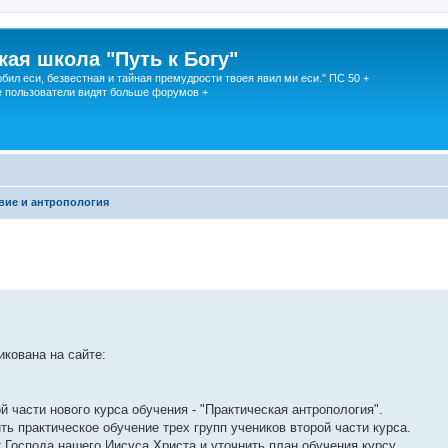
кая школа "Путь к Богу"
юбил еси, безвестная и тайная премудрости твоея явил ми еси." ПС 50 +
 пользователи видят больше форумов +
вие и антропология
икована на сайте:
 части нового курса обучения - "Практическая антропология".
ть практическое обучение трех групп учеников второй части курса.
 Господа нашего Иисуса Христа и уточнить план обучения курсу.