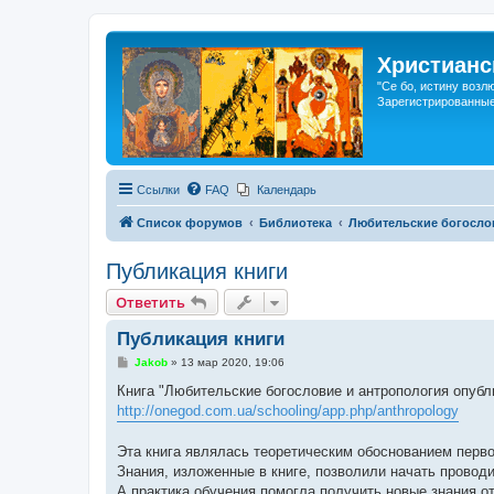
Христианс
"Се бо, истину возл
Зарегистрированные
Ссылки
FAQ
Календарь
Список форумов
Библиотека
Любительские богосло
Публикация книги
Ответить
Публикация книги
С
Jakob
»
13 мар 2020, 19:06
о
о
Книга "Любительские богословие и антропология опубл
б
http://onegod.com.ua/schooling/app.php/anthropology
щ
е
н
Эта книга являлась теоретическим обоснованием первой
и
е
Знания, изложенные в книге, позволили начать проводи
А практика обучения помогла получить новые знания от