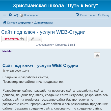
Христианская школа "Путь к Богу"
FAQ
Календарь
Регистрация
Вход
Список форумов
Для рекламы
Сайт под ключ - услуги WEB-Студии
Ответить
1 сообщение • Страница
1
из
1
Marielaf
Сайт под ключ - услуги WEB-Студии
С
04 дек 2020, 19:48
о
о
Создание и разработка сайтов,
б
Производство сайтов и их продвижение.
щ
е
н
Разработчик сайтов, разработка простого сайта, разработка сайта
и
е
дешево, лендинг под ключ, создание сайта недорого, разработка веб
сайта, сайт на wordpress, создание сайта быстро, услуги по
разработке сайта, программист сайтов и веб разработчик продающих
сайтов. Заказать создание сайта, специалист по созданию сайта,