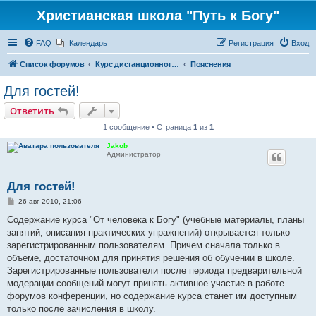
Христианская школа "Путь к Богу"
FAQ
Календарь
Регистрация
Вход
Список форумов
Курс дистанционного обучения "От человека к Богу"
Пояснения
Для гостей!
Ответить
1 сообщение • Страница
1
из
1
Jakob
Администратор
Для гостей!
С
26 авг 2010, 21:06
о
о
Содержание курса "От человека к Богу" (учебные материалы, планы
б
занятий, описания практических упражнений) открывается только
щ
е
зарегистрированным пользователям. Причем сначала только в
н
объеме, достаточном для принятия решения об обучении в школе.
и
е
Зарегистрированные пользователи после периода предварительной
модерации сообщений могут принять активное участие в работе
форумов конференции, но содержание курса станет им доступным
только после зачисления в школу.