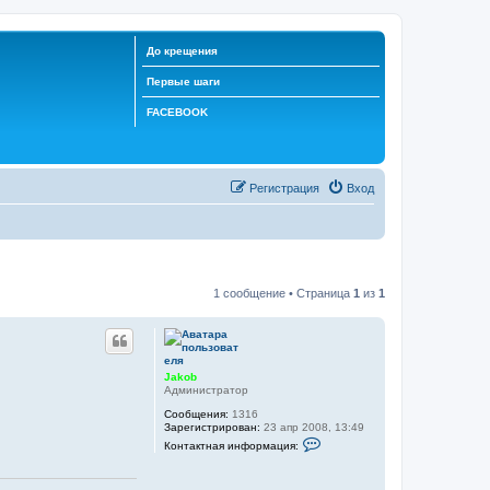
До крещения
Первые шаги
FACEBOOK
Регистрация
Вход
1 сообщение • Страница
1
из
1
Jakob
Администратор
Сообщения:
1316
Зарегистрирован:
23 апр 2008, 13:49
К
Контактная информация:
о
н
т