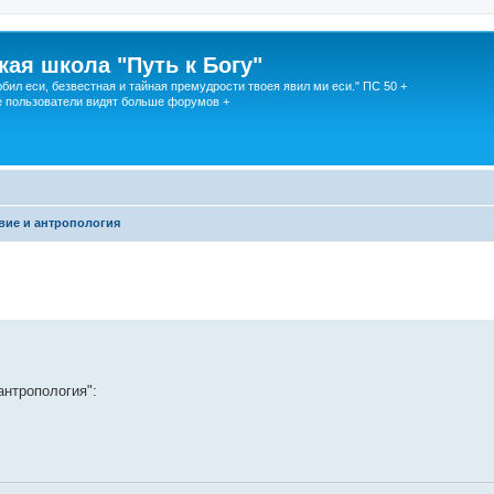
кая школа "Путь к Богу"
юбил еси, безвестная и тайная премудрости твоея явил ми еси." ПС 50 +
 пользователи видят больше форумов +
вие и антропология
антропология":