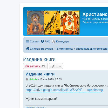
Христианс
"Се бо, истину возл
Зарегистрированные
Ссылки
FAQ
Календарь
Список форумов
Библиотека
Любительские богосло
Издание книги
Ответить
Издание книги
С
Jakob
»
10 ноя 2019, 22:03
о
о
В 2019 году издана книга "Любительские богословие и 
б
https://drive.google.com/file/d/1WSrWzR ... sp=sharing
щ
е
н
Ждем комментариев!
и
е
Молитвы школы